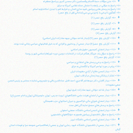
+
«2» متن سؤالات حجة الاسلام والمسلمين دكتر محسن كديور و پاسخ معظم له
«3» پاسخ به سؤالي در رابطه با احتمال حمله نظامي آمريكا به عراق
«4» پاسخ به پرسش هايي پيرامون شبيه سازي انسان، و شرايط لغو يا تبديل احكاماوليه اسلام
«5» گفتگوي تاريخي با راديو بي بي سي (ساعاتي قبل از رفع حصر)
+
«6» گزارش رفع حصر (1)
+
«7» گزارش رفع حصر (2)
+
«8» گزارش رفع حصر (3)
«9» گزارش رفع حصر (4)
+
«10» گزارش رفع حصر (5) (ديدار شاخه جوانان جبهه مشاركت ايران اسلامي)
+
«11» گزارش رفع حصر(6) ديدار جمعي از روحانيون و افرادي كه به دليل فعاليتهاي سياسي زنداني شده بودند.
+
«12» ديدار اعضاي كميسيون حقوق بشر اسلامي
«13» پاسخ به سؤال يك خبرنگار هنگام شركت در انتخابات دومين دوره شوراهاياسلامي شهر و روستا
«14» گزارش رفع حصر (7)
+
«15» پاسخ به برخي پرسش هاي اعتقادي و سياسي
«16» پيام در مورد تهاجم آمريكا و انگلستان به عراق
+
«17» ديدار انجمن دفاع از آزادي مطبوعات ايران
«18» تشكر از پزشكان بيمارستان مركز قلب تهران
+
«19» ديدار آقايان دكتر سيدهاشم آقاجري، احمد قابل، عمادالدين باقي و عليمزروعي نماينده مجلس و رئيس انجمن
صنفي مطبوعات
+
«20» ديدار شاخه جوانان جبهه مشاركت شرق تهران
+
«21» ديدار جمعي از اعضاي هيئت علمي دانشگاههاي: تربيت مدرس، تهران، علومپزشكي تهران و امام حسين (ع)
+
«22» ديدار اعضاي شوراي عالي، فراكسيون و دبيران استانهاي حزب همبستگي
«23» پاسخ به پرسش هاي مجمع نمايندگان اهل سنت
+
«24» ديدار اعضاي انجمن اسلامي دانشگاه صنعتي اصفهان
«25» پاسخ به سؤال دانشجويان پيرامون هجوم به خوابگاههاي دانشجويي
+
«26» ديدار اعضاي انجمن اسلامي دانشگاه تبريز
+
«27» ديدار جمعي از دانشجويان دانشگاه شهيد رجايي تهران و جمعي از فعالانسياسي صومعه سرا و فومنات استان
گيلان