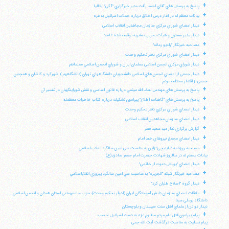
+
پاسخ به پرسش هاي آقاي احمد رأفت مدير خبرگزاري "آكي" ايتاليا
+
بيانات معظم له در آغاز درس اخلاق درباره حملات اسرائيل به غزه
+
ديدار اعضاي شوراي مركزي سازمان مجاهدين انقلاب اسلامي
+
ديدار مدير مسئول و هيأت تحريريه نشريه توقيف شده "نامه"
+
مصاحبه خبرنگار "راديو زمانه"
+
ديدار اعضاي شوراي مركزي دفتر تحكيم وحدت
+
ديدار شوراي مركزي انجمن اسلامي معلمان ايران و شوراي انجمن اسلامي معلمانقم
+
ديدار جمعي از اعضاي انجمن هاي اسلامي دانشجويان دانشگاههاي تهران (دانشگاههنر)، شهركرد و كاشان و همچنين
جمعي از اقشار مختلف مردم
+
پاسخ به پرسش هاي مهندس لطف الله ميثمي درباره قانون اساسي و نقش شوراينگهبان در تفسير آن
+
پاسخ به پرسش هاي "گاهنامه اطلاع" پيرامون تشكيك درباره كتاب خاطرات معظمله
+
ديدار اعضاي شوراي مركزي دفتر تحكيم وحدت
+
ديدار اعضاي سازمان مجاهدين انقلاب اسلامي
+
گزارش برگزاري نماز عيد سعيد فطر
+
ديدار اعضاي مجمع نيروهاي خط امام
+
مصاحبه روزنامه "ماينيچي" ژاپن به مناسبت سي امين سالگرد انقلاب اسلامي
بيانات معظم له در سالروز شهادت حضرت امام جعفر صادق (ع)
+
ديدار اعضاي "پويش دعوت از خاتمي"
+
مصاحبه خبرنگار شبكه "الجزيره" به مناسبت سي امين سالگرد پيروزي انقلاباسلامي
+
ديدار گروه "اصلاح طلبان كرد"
+
ملاقات اعضاي سازمان دانش آموختگان ايران (ادوار تحكيم وحدت)، حزب جامعهمدني استان همدان و انجمن اسلامي
دانشگاه بوعلي سينا
ديدار دو تن از علماي اهل سنت سيستان و بلوچستان
+
پيام پيرامون قتل عام مردم مظلوم غزه به دست اسرائيل غاصب
پيام تسليت به مناسبت درگذشت آيت الله جمي