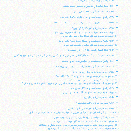
+
«54» پاسخ به پرسش هاي ارسال شده
تلفن 37740011-25-98+ تا 14
+
«55» ديدار نمايندگان متحصن و مستعفي مجلس ششم
فکس
37740015-25-98+
+
«56» مصاحبه خبرنگار روزنامه آلماني "اشترن"
+
«57» پاسخ به پرسش هاي مجله "فلوشيپ" چاپ نيويورك
+
«58» مصاحبه تلويزيوني شبكه جهاني بي بي سي (WORLD BBC)
+
«59» مصاحبه خبرنگار نشريه "شيكاگو تريبون"
«60» پيام به مناسبت شهادت مظلومانه عزاداران حسيني در روز عاشورا
«61» پاسخ به تسليت شهادت شيخ احمد ياسين رهبر حماس
+
«62» پاسخ به پرسش هاي خبرنگار مجله "تايم" چاپ آمريكا
«63» پاسخ به تسليت شهادت عبدالعزيز رنتيسي رهبر حماس
+
«64» ديدار اعضاي انجمن دفاع از آزادي مطبوعات
+
«65» مصاحبه دكتر "ودگ" خبرنگار آلماني بخش غربي صداي آلمان و خانم "گارين"خبرنگار نشريه دويچه آلمان
+
«66» پاسخ به پرسش هايي پيرامون مجازاتهاي اسلامي
+
«67» مصاحبه خبرنگار روابط بين الملل تلويزيون اتريش (ORF)
+
«68» مصاحبه هفته نامه "پيك روز" چاپ كانادا
«69» پاسخ به پرسشي پيرامون مطلب مندرج در كتاب "تتمة الاعلام"
«70» پاسخ به پرسشي پيرامون مطلبي در روزنامه كيهان
«71» پاسخ به نامه حجة الاسلام والمسلمين سيد محمد خاتمي رئيس جمهور تحتعنوان "نامه اي براي فردا"
+
«72» پاسخ به پرسش هاي خبرنگار صداي آمريكا
«73» پيام تسليت به مناسبت شهادت آقاي حاج داود كريمي
+
«74» مصاحبه خبرنگار ايتاليايي
+
«75» مصاحبه خبرگزاري "آسوشيتدپرس"
+
«76» مصاحبه خبرنگار نشريه مصري "الوطن العربي"
«77» ديدار دبيركل، اعضاي شوراي مركزي، دبيران استانها و مسئولين شاخه هايحزب مردم سالاري
+
«78» پاسخ به سؤالات "راديو فردا" پيرامون تشيع و مرجعيت ديني
«79» پيام به مناسبت درگذشت برادر مجاهد آقاي ابوعمار ياسر عرفات
«80» پاسخ به پرسش بخش فارسي راديو بي بي سي در مورد حجاب بانوان و اشتغالآنها
«81» پاسخ به پرسش دانشجويان دانشگاه كلن آلمان در مورد برگزاريرفراندوم