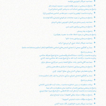
+
مصاحبه خبرنگار تلويزيون فرانسه
+
پاسخ به پرسشي در مورد واقعه تخريب حسينيه شريعت قم
پاسخ به پرسشي پيرامون اسائه ادب به پيامبر گرامي اسلام (ص)
+
پيام به مناسبت توهين و تخريب حرم مقدس امامين عسكريين (ع)
+
پاسخ به پرسشي در مورد معاملات شركتهاي اينترنتي (گلدكوئست)
+
مصاحبه رئيس بخش بين الملل تلويزيون دولتي اتريش
+
پاسخ به پرسشي پيرامون تغيير دين
+
پاسخ به چند پرسش
پاسخ به پرسشي در مورد اعطاء فدك به حضرت زهرا(س)
+
پاسخ به پرسشي پيرامون بحث "غلو"
+
مصاحبه خبرنگار شبكه خبري "ان تي وي" تركيه
+
ديدار و گفتگوي جمعي از اعضاي انجمن هاي اسلامي دانشگاهها (دفتر تحكيم وحدتشاخه علامه)
+
پرسش و پاسخ:
پيام به مناسبت درگذشت حجة الاسلام والمسلمين حاج شيخ نصرالله صالحي
پيام به مناسبت درگذشت آيت الله حاج شيخ نعمت الله صالحي نجف آبادي
+
مصاحبه آقاي فاضل رشاد صالح النعمة رئيس خبرگزاري مستقل عراق
+
پاسخ به پرسشي پيرامون تجاوزات اسرائيل به فلسطين و لبنان
+
پيام به همايش جهاني "اديان براي صلح" كيوتو - ژاپن
+
ديدار و گفتگوي اعضاي شوراي مركزي سازمان و ادوار دفتر تحكيم وحدت
+
پرسش و پاسخ:
+
بيانات معظم له در درس اخلاق به مناسبت رحلت آيت الله يثربي كاشاني
پاسخ به پرسشي پيرامون انتساب مناظره ميان معظم له و دكتر سينا
پيام تسليت به مناسبت ارتحال آيت الله العظمي حاج شيخ ميرزا جوادتبريزي
+
پاسخ به سؤالات مجله عراقي "قطوف" درباره اوضاع عراق
+
پاسخ به سؤالات سايت اينترنتي "شهروند"
+
مصاحبه خبرنگار نشريه "فرانكفورتر آلگ ماينه" آلمان