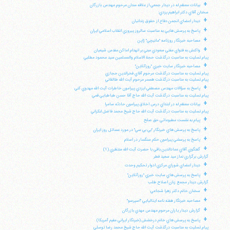
+
بيانات معظم له در ديدار جمعي از علاقه مندان مرحوم مهندس بازرگان
سخنان آقاي دكتر ابراهيم يزدي:
+
ديدار اعضاي انجمن دفاع از حقوق زندانيان
+
پاسخ به پرسش هايي به مناسبت سالروز پيروزي انقلاب اسلامي ايران
+
مصاحبه خبرنگار روزنامه "مانيچي" ژاپن
+
واكنش به فتواي مفتي سعودي مبني بر انهدام اماكن مقدس شيعيان
پيام تسليت به مناسبت درگذشت حجة الاسلام والمسلمين سيد محمود مطلبي
+
مصاحبه خبرنگار سايت خبري "روزآنلاين"
پيام تسليت به مناسبت درگذشت مرحوم آقاي فخرالدين حجازي
پيام تسليت به مناسبت درگذشت همسر مرحوم آيت الله طالقاني
+
پاسخ به سؤالات مهندس مصطفي ايزدي پيرامون خاطرات آيت الله مهدوي كني
پيام تسليت به مناسبت درگذشت آيت الله حاج آقا حسن طباطبايي قمي
+
بيانات معظم له در ابتداي درس اخلاق پيرامون حادثه سامرا
پيام تسليت به مناسبت درگذشت آيت الله حاج شيخ محمد فاضل لنكراني
+
پيام به نشست مطبوعاتي حق صلح
+
پاسخ به پرسش هاي خبرنگار "بي بي سي" در مورد مسائل روز ايران
+
پاسخ به پرسشي پيرامون حكم سنگسار در اسلام
+
گفتگوي آقاي عمادالدين باقي با حضرت آيت الله منتظري (1)
گزارش برگزاري نماز عيد سعيد فطر
+
ديدار اعضاي شوراي مركزي ادوار تحكيم وحدت
+
پاسخ به پرسش هاي سايت خبري "روزآنلاين"
گزارش ديدار مجمع زنان اصلاح طلب
+
سخنان خانم دكتر زهرا شجاعي:
+
مصاحبه خبرنگار هفته نامه ايتاليايي "اسپرسو"
+
گزارش ديدار ياران مرحوم مهندس مهدي بازرگان
+
پاسخ به پرسش هاي خانم درخشش (خبرنگار ايراني مقيم آمريكا)
پيام تسليت به مناسبت درگذشت آيت الله حاج شيخ محمد رضا توسلي