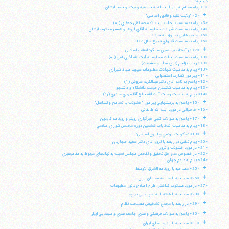
ديباچه:
«1» پيام معظم له پس از حمله به حسينيه و بيت، و حصر ايشان
+
«2» "ولايت فقيه و قانون اساسي"
«3» پيام به مناسبت رحلت آيت الله محمدتقي جعفري (ره)
«4» پيام به مناسبت شهادت مظلومانه آقاي فروهر و همسر محترمه ايشان
«5» توصيه هايي به روزنامه خرداد
«6» پيام به مناسبت قتلهاي فجيع سال 1377
+
«7» در آستانه بيستمين سالگرد انقلاب اسلامي
«8» پيام به مناسبت رحلت مظلومانه آيت الله آذري قمي (ره)
«9» در باب تزاحم (دين، مدارا و خشونت)
«10» پيام به مناسبت شهادت مظلومانه سپهبد صياد شيرازي
«11» پيرامون نظارت استصوابي
«12» پاسخ به نامه آقاي دكتر عبدالكريم سروش (1)
«13» پيام به مناسبت شكستن حرمت دانشگاه و دانشجو
«14» پپام به مناسبت رحلت آيت الله حاج آقا مهدي حائري (ره)
+
«15» پاسخ به پرسشهايي پيرامون "خشونت يا تسامح و تساهل"
«16» خاطراتي در مورد آيت الله طالقاني
+
«17» پاسخ به سؤالات كتبي خبرگزاري رويتر و روزنامه گاردين
«18» پيام به مناسبت انتخابات ششمين دوره مجلس شوراي اسلامي
+
«19» "حكومت مردمي و قانون اساسي"
«20» پيام تلفني در رابطه با ترور آقاي دكتر سعيد حجاريان
«21» در مورد خشونت و ترور
«22» در خصوص منع حق تحقيق و تفحص مجلس نسبت به نهادهاي مربوط به مقامرهبري
«24» پيام به مردم جهان
+
«25» مصاحبه با روزنامه الشرق الاوسط
+
«26» مصاحبه با جامعه معلمان ايران
«27» در مورد مسكوت گذاشتن طرح اصلاح قانون مطبوعات
+
«28» مصاحبه با هفته نامه اسپانيايي تيمپو
+
«29» در رابطه با مجمع تشخيص مصلحت نظام
+
«30» پاسخ به سؤالات فرهنگي و هنري جامعه هنري و سينمايي ايران
+
«31» مصاحبه با راديو صداي ايران