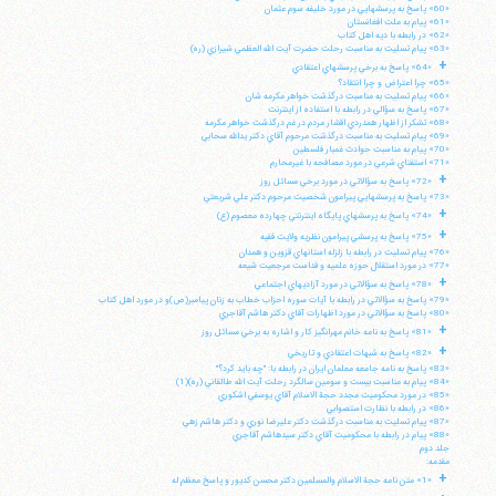
«60» پاسخ به پرسشهايي در مورد خليفه سوم عثمان
«61» پيام به ملت افغانستان
«62» در رابطه با ديه اهل كتاب
«63» پيام تسليت به مناسبت رحلت حضرت آيت الله العظمي شيرازي (ره)
+
«64» پاسخ به برخي پرسشهاي اعتقادي
«65» چرا اعتراض و چرا انتقاد؟
«66» پيام تسليت به مناسبت درگذشت خواهر مكرمه شان
«67» پاسخ به سؤالي در رابطه با استفاده از اينترنت
«68» تشكر از اظهار همدردي اقشار مردم در غم درگذشت خواهر مكرمه
«69» پيام تسليت به مناسبت درگذشت مرحوم آقاي دكتر يدالله سحابي
«70» پيام به مناسبت حوادث غمبار فلسطين
«71» استفتاي شرعي در مورد مصافحه با غيرمحارم
+
«72» پاسخ به سؤالاتي در مورد برخي مسائل روز
«73» پاسخ به پرسشهايي پيرامون شخصيت مرحوم دكتر علي شريعتي
+
«74» پاسخ به پرسشهاي پايگاه اينترنتي چهارده معصوم (ع)
+
«75» پاسخ به پرسشي پيرامون نظريه ولايت فقيه
«76» پيام تسليت در رابطه با زلزله استانهاي قزوين و همدان
«77» در مورد استقلال حوزه علميه و قداست مرجعيت شيعه
+
«78» پاسخ به سؤالاتي در مورد آزاديهاي اجتماعي
«79» پاسخ به سؤالاتي در رابطه با آيات سوره احزاب خطاب به زنان پيامبر(ص)و در مورد اهل كتاب
«80» پاسخ به سؤالاتي در مورد اظهارات آقاي دكتر هاشم آقاجري
+
«81» پاسخ به نامه خانم مهرانگيز كار و اشاره به برخي مسائل روز
+
«82» پاسخ به شبهات اعتقادي و تاريخي
«83» پاسخ به نامه جامعه معلمان ايران در رابطه با: "چه بايد كرد؟"
«84» پيام به مناسبت بيست و سومين سالگرد رحلت آيت الله طالقاني (ره)(1)
«85» در مورد محكوميت مجدد حجة الاسلام آقاي يوسفي اشكوري
«86» در رابطه با نظارت استصوابي
«87» پيام تسليت به مناسبت درگذشت دكتر عليرضا نوري و دكتر هاشم زهي
«88» پيام در رابطه با محكوميت آقاي دكتر سيدهاشم آقاجري
جلد دوم
مقدمه:
+
«1» متن نامه حجة الاسلام والمسلمين دكتر محسن كديور و پاسخ معظم له