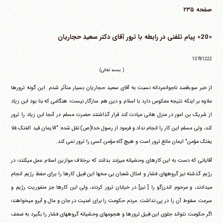
صفحه ۲۳۵
«20» پیام تلفنی در رابطه با ترور آقای دکتر سعید حجاریان
13781222
( بسمه تعالی)
از خبر سوءقصد ناجوانمردانه نسبت به آقای سعید حجاریان بسیار متأثر شدم. این گونه ترورها
علاوه بر اینکه نتیجه معکوس دارد با اسلام و دین هم سازگار نیست؛ هنگامی که بنا بود ابن زیاد
از شریک بن اعور در منزل هانی عیادت کند قرار گذاشتند حضرت مسلم در آنجا ابن زیاد را ترور
کند، ولی مسلم این کار را انجام نداد و فرمود از رسول خدا(ص) نقل شده: "الایمان قید الفتک فلا
یفتک مؤمن" ایمان مانع ترور است و هیچ گاه مؤمن کسی را ترور نمی کند.
آقایانی که دست به این کارهای وحشیانه می‎زنند بدانند که برخلاف موازین اسلام عمل می‎کنند؛ در
رژیم گذشته نیز گروههای فشار و امثال شعبان بی مخها این قبیل کارها را برای حفظ رژیم انجام
می‎دادند، و مرحوم اندرزگو را [ نیز] در خیابان ترور کردند، ولی این کارها جز منفوریت رژیم و
سرعت سقوط آن را در پی نداشت. مردم حکومت را برای امنیت در جان و مال و آبرو می‎خواهند؛
اگر حکومت نتواند جلوی این قبیل ترورها و هجومهای وحشیانه گروههای فشار را بگیرد به ضعف