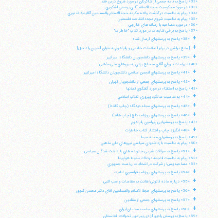
«32» پاسخ به نامه جمعي از شاگردان در مورد شروع درس فقه
«33» در مورد محكوميت حجة الاسلام آقاي يوسفي اشكوري
«34» پيام به مناسبت درگذشت والده مكرمه حجة الاسلام والمسلمين آقايعبدالله نوري
«35» پيام به مناسبت شروع مجدد انتفاضه فلسطين
«36» در مورد مصاحبه با رسانه هاي خارجي
«37» پاسخ به برخي شايعات در مورد كتاب "خاطرات"
+
«38» پاسخ به پرسشهاي ارسال شده
+
[ مانع تراشي در برابر اصلاحات خاتمي و رفراندوم به عنوان آخرين راه حل]
+
«39» پاسخ به پرسشهاي دانشجويان دانشگاه اميركبير
«40» اتهامات نارواي آقاي مصباح يزدي به نيروهاي ملي مذهبي
+
«41» پاسخ به پرسشهاي انجمن اسلامي دانشجويان دانشگاه اميركبير
+
«42» پاسخ به پرسشهاي جمعي از دانشجويان تهران
«43» پاسخ به استفتاء در مورد گفتگوي تمدنها
+
«44» به مناسبت سالگرد پيروزي انقلاب اسلامي
+
«45» پاسخ به پرسشهاي مجله ديدگاه (چاپ كانادا)
+
«46» پاسخ به پرسشهاي روزنامه داچ (چاپ هلند)
«47» پاسخ به پرسشهايي پيرامون رفراندوم
+
«48» انگيزه چاپ و انتشار كتاب خاطرات
«49» پاسخ به پرسشهاي مجله سيما
«50» پيام به مناسبت بازداشتهاي سياسي نيروهاي ملي مذهبي
+
«51» پاسخ به سؤالات شرعي خانواده هاي بازداشت شدگان سياسي
«52» پپام به مناسبت فاجعه دردناك سقوط هواپيما
«53» مصاحبه پس از شركت در انتخابات رياست جمهوري
+
«54» پاسخ به پرسشهاي روزنامه فرانسوي امانيته
+
«55» درباره ماده قانوني اهانت به مقدسات و سب النبي
+
«56» پاسخ به پرسشهاي حجة الاسلام والمسلمين آقاي دكتر محسن كديور
+
«57» پاسخ به پرسشهاي جمعي از مقلدين
+
«58» پاسخ به پرسشهاي جامعه معلمان ايران
«59» پاسخ به پرسش راديو آزادي پيرامون تحولات افغانستان