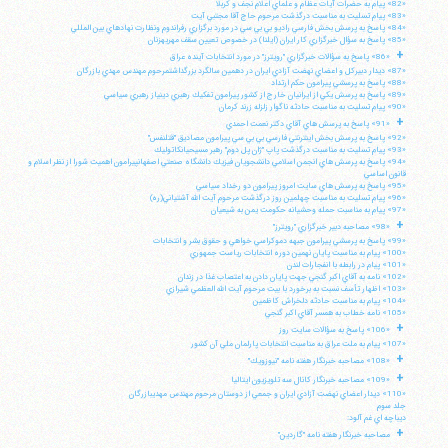
«82» پيام به حضرات آيات عظام و علماي اعلام نجف و كربلا
«83» پيام تسليت به مناسبت درگذشت مرحوم حاج آقا مجتبي آيت
«84» پاسخ به پرسش بخش فارسي راديو بي بي سي در مورد برگزاري رفراندوم ونظارت نهادهاي بين المللي
«85» پاسخ به سؤال خبرگزاري كار ايران (ايلنا) در خصوص تعيين سقف مهريهزنان
+
«86» پاسخ به سؤالات خبرگزاري "رويترز" در مورد انتخابات آينده عراق
«87» ديدار دبيركل و اعضاي نهضت آزادي ايران در دهمين سالگرد بزرگداشتمرحوم مهندس مهدي بازرگان
«88» پاسخ به پرسشي پيرامون حكم ارتداد
«89» پاسخ به پرسش يكي از ايرانيان خارج از كشور پيرامون تفكيك رهبري دينياز رهبري سياسي
«90» پيام تسليت به مناسبت حادثه ناگوار زلزله زرند كرمان
+
«91» پاسخ به پرسش هاي آقاي دكتر نعمت احمدي
«92» پاسخ به پرسش بخش اينترنتي فارسي بي بي سي پيرامون مصاديق "قتلنفس"
«93» پيام تسليت به مناسبت درگذشت پاپ "ژان پل دوم" رهبر مسيحيانكاتوليك
«94» پاسخ به پرسش هاي انجمن اسلامي دانشجويان فيزيك دانشگاه صنعتي اصفهانپيرامون اهميت شورا از نظر اسلام و
قانون اساسي
«95» پاسخ به پرسش هاي سايت امروز پيرامون دو رخداد سياسي
«96» پيام تسليت به مناسبت چهلمين روز درگذشت مرحوم آيت الله آشتياني(ره)
«97» پيام به مناسبت حمله وحشيانه حكومت يمن به شيعيان
+
«98» مصاحبه دبير خبرگزاري "رويترز"
«99» پاسخ به پرسشي پيرامون جبهه دموكراسي خواهي و حقوق بشر و انتخابات
«100» پيام به مناسبت پايان نهمين دوره انتخابات رياست جمهوري
«101» پيام در رابطه با انفجارات لندن
«102» نامه به آقاي اكبر گنجي جهت پايان دادن به اعتصاب غذا در زندان
«103» اظهار تأسف نسبت به برخورد با بيت مرحوم آيت الله العظمي شيرازي
«104» پيام به مناسبت حادثه دلخراش كاظمين
«105» نامه خطاب به همسر آقاي اكبر گنجي
+
«106» پاسخ به سؤالات سايت روز
«107» پيام به ملت عراق به مناسبت انتخابات پارلمان ملي آن كشور
+
«108» مصاحبه خبرنگار هفته نامه "نيوزويك"
+
«109» مصاحبه خبرنگار كانال سه تلويزيون ايتاليا
«110» ديدار اعضاي نهضت آزادي ايران و جمعي از دوستان مرحوم مهندس مهديبازرگان
جلد سوم
ديباچه اي غم آلود:
+
مصاحبه خبرنگار هفته نامه "گاردين"