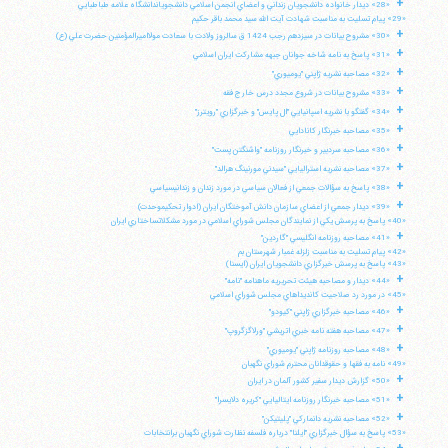
+
«28» ديدار خانواده دانشجويان زنداني و اعضاي انجمن اسلامي دانشجوياندانشگاه علامه طباطبايي
«29» پيام تسليت به مناسبت شهادت آيت الله سيد محمد باقر حكيم
+
«30» مشروح بيانات در سيزدهم رجب 1424 ق سالروز ولادت با سعادت مولااميرالمؤمنين حضرت علي (ع)
+
«31» پاسخ به نامه شاخه جوانان جبهه مشاركت ايران اسلامي
+
«32» مصاحبه نشريه ژاپني "يوميوري"
+
«33» مشروح بيانات در شروع مجدد درس خارج فقه
+
«34» گفتگو با نشريه اسپانيايي "ال پايس" و خبرگزاري "رويترز"
+
«35» مصاحبه خبرنگار كانادايي
+
«36» مصاحبه سردبير و خبرنگار روزنامه "واشنگتن پست"
+
«37» مصاحبه نشريه استراليايي "سيدني مورنينگ هرالد"
+
«38» پاسخ به سؤالات جمعي از فعالان سياسي در مورد زندان و زندانيسياسي
+
«39» ديدار جمعي از اعضاي سازمان دانش آموختگان ايران (ادوار تحكيموحدت)
«40» پاسخ به پرسش يكي از نمايندگان مجلس شوراي اسلامي در مورد مشكلاتساختاري ايران
+
«41» مصاحبه روزنامه انگليسي "گاردين"
«42» پيام تسليت به مناسبت زلزله غمبار شهرستان بم
«43» پاسخ به پرسش خبرگزاري دانشجويان ايران (ايسنا)
+
«44» ديدار و مصاحبه هيئت تحريريه ماهنامه "نامه"
«45» در مورد رد صلاحيت كانديداهاي مجلس شوراي اسلامي
+
«46» مصاحبه خبرگزاري ژاپني "كيودو"
آیت‌الله منتظری
+
«47» مصاحبه هفته نامه خبري اتريشي "ورلاگزگروپ"
وب سایت رسمی آیت‌الله منتظری
+
ایران
،
قم
،
میدان مصلّی، بلوار شهید محمّد منتظری، كوچه
«48» مصاحبه روزنامه ژاپني "يوميوري"
شماره ٨
کد پستی: 3713744381
«49» نامه به فقها و حقوقدانان محترم شوراي نگهبان
+
«50» گزارش ديدار سفير كشور آلمان در ايران
+
«51» مصاحبه خبرنگار روزنامه ايتاليايي "كريره دلايسرا"
+
«52» مصاحبه نشريه دانماركي "پليتيكن"
«53» پاسخ به سؤال خبرگزاري "ايلنا" درباره فلسفه نظارت شوراي نگهبان برانتخابات