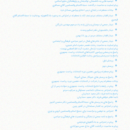
+
توصيه هايي به دانشمندان، نوانديشان و پژوهشگران علوم اسلامي
پيام تسليت به مناسبت درگذشت حجة الاسلام والمسلمين آقاي مسافري
+
بيانات معظم له در ابتداي درس اخلاق پيرامون مسائل غزه
+
ديدار اقشار مختلف مردم نجف آباد با معظم له در اعتراض به برخورد دادگاهويژه روحانيت با حجة الاسلام آقاي
قيصري
+
ديدار جمعي از دوستان و ياران زنده ياد مرحوم مهندس بازرگان
+
ديدار دانشجويان دفتر تحكيم وحدت
+
ديدار اقشار مختلف مردم در روز 22 بهمن
+
ديدار جمعي از خانم هاي فعال در امور سياسي، فرهنگي و اجتماعي
پيام تسليت به مناسبت رحلت همسر حضرت امام خميني؛
پيام تسليت به مناسبت ارتحال حضرت آيت الله العظمي بهجت؛
پاسخ به پرسشي پيرامون كانديداهاي انتخابات رياست جمهوري
پاسخ به دو پرسش پيرامون رعايت قوانين انتخابات
+
پرسش اول:
+
پرسش دوم:
+
پيام معظم له پيرامون دهمين دوره انتخابات رياست جمهوري
+
پاسخ به پرسش هاي خبرنگار صداي آمريكا
بيانات معظم له پس از شركت در انتخابات دهمين دوره رياست جمهوري
+
پيام در رابطه با نتايج انتخابات رياست جمهوري و حوادث پس از آن
پيام در اعتراض به عملكرد نامناسب مسئولان و سركوب مردم
پاسخ به نامه فرزند دكتر سعيد حجاريان
نامه تظلم خواهي فرزند دكتر سعيد حجاريان:
+
پاسخ هاي به پرسش هاي حجة الاسلام والمسلمين دكتر محسن كديور
پيام در اعتراض به كشتار مسلمانان در كشور چين
+
اعتراض به توهين و مزاحمت براي حجج اسلام والمسلمين كروبي و نوري
+
پاسخ به نامه جمعي از نخبگان و شخصيت هاي فرهنگي و سياسي
+
پيام در اعتراض به دادگاههاي فرمايشي
پيام به مناسبت درگذشت آقاي حاج حسن مهرآبادي