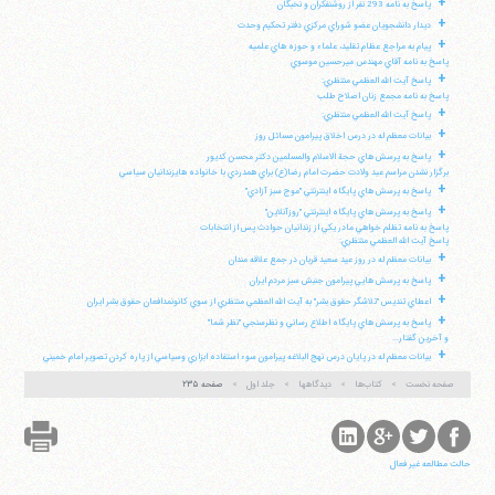
+
پاسخ به نامه 293 نفر از روشنفكران و نخبگان
+
ديدار دانشجويان عضو شوراي مركزي دفتر تحكيم وحدت
+
پيام به مراجع عظام تقليد، علماء و حوزه هاي علميه
پاسخ به نامه آقاي مهندس ميرحسين موسوي
+
پاسخ آيت الله العظمي منتظري:
پاسخ به نامه مجمع زنان اصلاح طلب
+
پاسخ آيت الله العظمي منتظري:
+
بيانات معظم له در درس اخلاق پيرامون مسائل روز
+
پاسخ به پرسش هاي حجة الاسلام والمسلمين دكتر محسن كديور
برگزار نشدن مراسم عيد ولادت حضرت امام رضا(ع) براي همدردي با خانواده هايزندانيان سياسي
+
پاسخ به پرسش هاي پايگاه اينترنتي "موج سبز آزادي"
+
پاسخ به پرسش هاي پايگاه اينترنتي "روزآنلاين"
پاسخ به نامه تظلم خواهي مادر يكي از زندانيان حوادث پس از انتخابات
پاسخ آيت الله العظمي منتظري:
+
بيانات معظم له در روز عيد سعيد قربان در جمع علاقه مندان
+
پاسخ به پرسش هايي پيرامون جنبش سبز مردم ايران
+
اعطاي تنديس "تلاشگر حقوق بشر" به آيت الله العظمي منتظري از سوي كانونمدافعان حقوق بشر ايران
+
پاسخ به پرسش هاي پايگاه اطلاع رساني و نظرسنجي "نظر شما"
و آخرين گفتار...
+
بيانات معظم له در پايان درس نهج البلاغه پيرامون سوء استفاده ابزاري وسياسي از پاره كردن تصوير امام خميني
صفحه نخست
کتاب‌ها
دیدگاهها
جلد اول
صفحه ۲۳۵
حالت مطالعه غیر فعال