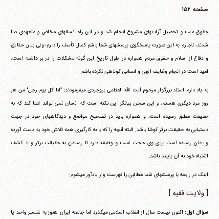
صفحه ۱۵۲
حقوق ملت و تحصیل آزادیهای مشروع انجام شد و در این راه انسانهای مخلص و متعهدی فدا
شدند، ناچارم به این صورت پاسخگوی پرسشهای شما باشم کمال تأسف را دارم؛ ولی بیان حقایق
و دفاع از اسلام و حقوق مردم همواره در طول تاریخ این گونه مشکلات را در بر داشته است،
امید است در انجام وظایف الهی و انسانی کوتاهی نکرده باشم.
به یاد دارم استاد بزرگوار مرحوم آیت الله العظمی بروجردی می‎فرمودند: "انا کل یوم رجل" من هر
روز مرد دیگری هستم، و این سخن بیانگر این نکته است که انسان نمی تواند ادعا کند که به
حقیقت مطلق رسیده است، و همواره باید در تصحیح مواضع و دیدگاههای خود در جهت
دستیابی به حقیقت برتر کوشا باشد. البته آنچه را که با به کارگیری همه تلاش خود به دست آورده
و بدان رسیده است برای وی حجت است و وظیفه دارد تا رسیدن به حقیقت برتر و یا کشف
اشتباه خود به آن پایبند باشد.
اینک در رابطه با پرسشهای شما مطالبی را فهرست وار یادآور می‎شوم:
[ ولایت فقیه ]
سؤال اول:
اکنون بیست سال از انقلاب اسلامی می‎گذرد اما جامعه ایران هنوز به تفسیر واحد یا