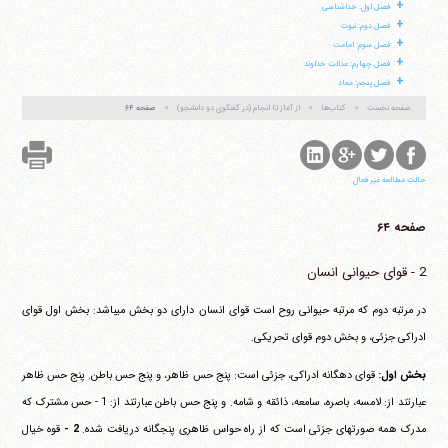
+
فصل اول: خداشناسی
+
فصل دوم: نبوت
آیت‌الله منتظری
+
فصل سوم: امامت
وب سایت رسمی آیت‌الله منتظری
ایران
،
قم
،
میدان مصلّی، بلوار شهید محمّد منتظری، كوچه
+
فصل چهارم: عدالت خداوند
شماره ٨
کد پستی: 3713744381
+
فصل پنجم: معاد
صفحه نخست
کتاب‌ها
از آغاز تا انجام (در گفتگوی دو دانشجو)
صفحه ۶۴
تلفن 37740011-25-98+ تا 14
حالت مطالعه غیر فعال
فکس
37740015-25-98+
صفحه ۶۴
2 - قوای حیوانی انسان
در مرتبه دوم که مرتبه حیوانی روح است قوای انسان دارای دو بخش می‎باشد: بخش اول قوای
ادراکی جزئی، و بخش دوم قوای تحریکی.
بخش اول:
قوای دهگانه ادراکی، جزئی است: پنج حس ظاهر، و پنج حس باطن. پنج حس ظاهر
عبارتند از: لامسه، باصره، سامعه، ذائقه و شامه. و پنج حس باطن عبارتند از: 1 - حس مشترک که
مدرک همه صورتهای جزئی است که از راه حواس ظاهری پنجگانه دریافت شده.
2 -
قوه خیال