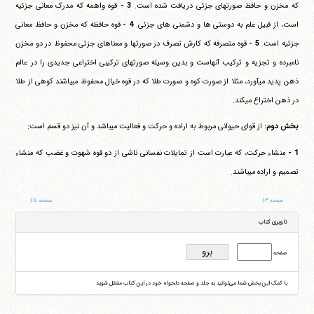
که مخزن و حافظ صورتهای جزئی دریافت شده است.
3 -
قوه واهمه که مدرک معانی جزئیه
است، از قبیل علم به دوستی ها و دشمنی های جزئی.
4 -
قوه حافظه که مخزن و حافظ معانی
جزئیه است.
5 -
قوه متصرفه که کارش تصرف در صورتها و معناهای جزئی محفوظ در دو مخزن
نامبرده و تجزیه و ترکیب آنهاست و بدین وسیله صورتهای ترکیبی اختراعی جدیدی را در عالم
ذهن پدید می‎آورد، مثلا از صورت کوه و صورت طلا که در قوه خیال محفوظ می‎باشند کوهی از طلا
در ذهن اختراع می‎کند.
بخش دوم:
از قوای حیوانی مربوط به اراده و حرکت و فعالیت می‎باشد و آن نیز دو قسم است:
1 -
منشاء حرکت، که عبارت است از تمایلات نفسانی ناشی از دو قوه شهوت و غضب که منشاء
تصمیم و اراده می‎باشند.
صفحه ۶۳
صفحه ۶۵
ناوبری کتاب
صفحه
با کمک این بخش شما می‌توانید به جلد و صفحه دلخواه خود در این کتاب منتقل شوید