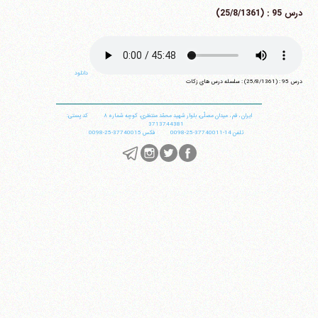
درس 95 : (25/8/1361)
دانلود
درس 95 : (25/8/1361) : سلسله درس های زکات
ایران
،
قم
،
میدان مصلّی، بلوار شهید محمّد منتظری، كوچه شماره ٨
کد پستی:
3713744381
تلفن
14-37740011-25-0098
فکس
37740015-25-0098