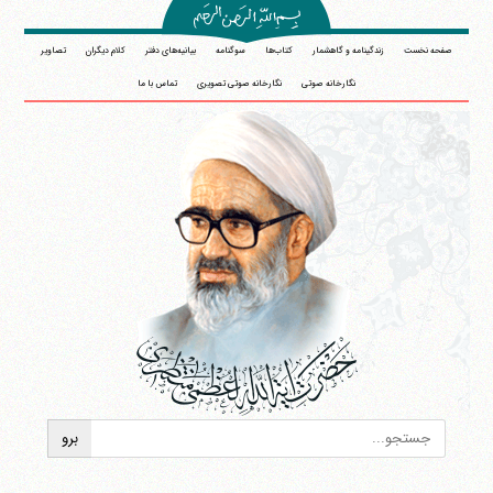
صفحه نخست
زندگینامه و گاهشمار
کتاب‌ها
سوگنامه
بیانیه‌های دفتر
کلام دیگران
تصاویر
نگارخانه صوتی
نگارخانه صوتی تصویری
تماس با ما
آیت‌الله منتظری
وب سایت رسمی آیت‌الله منتظری
ایران
،
قم
،
میدان مصلّی، بلوار شهید محمّد منتظری، كوچه
شماره ٨
کد پستی: 3713744381
تلفن 37740011-25-98+ تا 14
فکس
37740015-25-98+