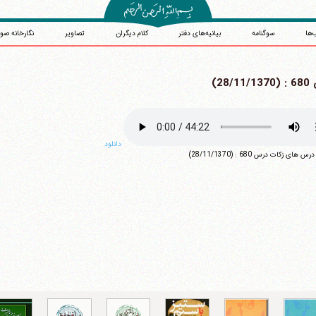
‌ها
سوگنامه
بیانیه‌های دفتر
کلام دیگران
تصاویر
نگارخانه صو
28/1)
دانلود
آیت‌الله منتظری
های زکات درس 680 : (28/11/1370)
وب سایت رسمی آیت‌الله منتظری
یران
،
قم
،
میدان مصلّی، بلوار شهید محمّد منتظری، كوچه شماره ٨
کد پستی: 3713744381