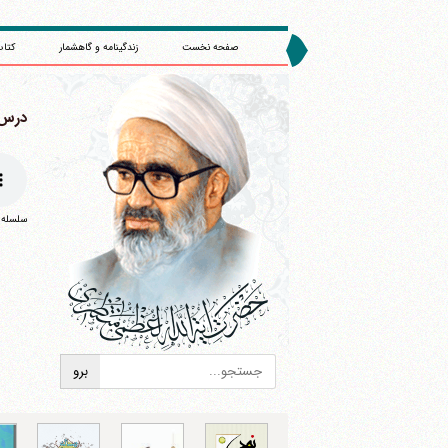
صفحه نخست
زندگینامه و گاهشمار
کتاب
درس 680 : (1/1370
سلسله درس 
ا