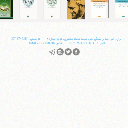
تلفن 37740011-25-98+ تا 14
فکس
37740015-25-98+
ایران
،
قم
،
میدان مصلّی، بلوار شهید محمّد منتظری، كوچه شماره ٨
کد پستی: 3713744381
تلفن
14-37740011-25-0098
فکس
37740015-25-0098