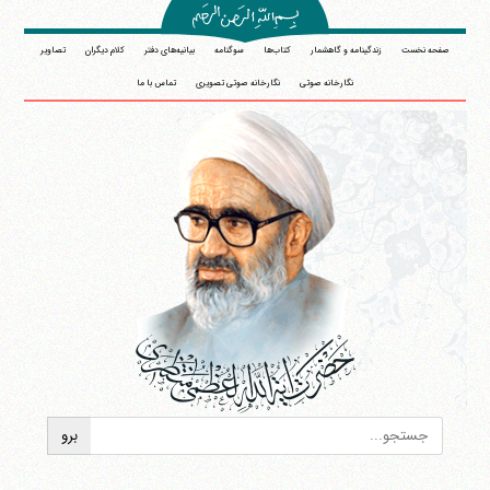
صفحه نخست
زندگینامه و گاهشمار
کتاب‌ها
سوگنامه
بیانیه‌های دفتر
کلام دیگران
تصاویر
نگارخانه صوتی
نگارخانه صوتی تصویری
تماس با ما
آیت‌الله منتظری
وب سایت رسمی آیت‌الله منتظری
ایران
،
قم
،
میدان مصلّی، بلوار شهید محمّد منتظری، كوچه
شماره ٨
کد پستی: 3713744381
تلفن 37740011-25-98+ تا 14
فکس
37740015-25-98+