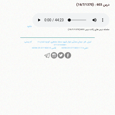
درس 603 : (16/7/1370)
دانلود
سلسله درس های زکات درس 603 (16/7/1370)
ایران
،
قم
،
میدان مصلّی، بلوار شهید محمّد منتظری، كوچه شماره ٨
کد پستی:
3713744381
تلفن
14-37740011-25-0098
فکس
37740015-25-0098