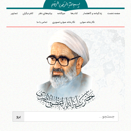
صفحه نخست
زندگینامه و گاهشمار
کتاب‌ها
سوگنامه
بیانیه‌های دفتر
کلام دیگران
تصاویر
نگارخانه صوتی
نگارخانه صوتی تصویری
تماس با ما
آیت‌الله منتظری
وب سایت رسمی آیت‌الله منتظری
ایران
،
قم
،
میدان مصلّی، بلوار شهید محمّد منتظری، كوچه
شماره ٨
کد پستی: 3713744381
تلفن 37740011-25-98+ تا 14
فکس
37740015-25-98+