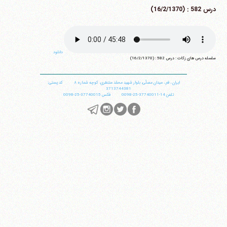
درس 582 : (16/2/1370)
دانلود
سلسله درس های زکات : درس 582 : (16/2/1370)
ایران
،
قم
،
میدان مصلّی، بلوار شهید محمّد منتظری، كوچه شماره ٨
کد پستی:
3713744381
تلفن
14-37740011-25-0098
فکس
37740015-25-0098