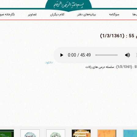
‌ها
سوگنامه
بیانیه‌های دفتر
کلام دیگران
تصاویر
نگارخانه صو
1/3)
دانلود
آیت‌الله منتظری
وب سایت رسمی آیت‌الله منتظری
یران
،
قم
،
میدان مصلّی، بلوار شهید محمّد منتظری، كوچه شماره ٨
کد پستی: 3713744381