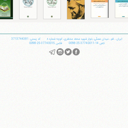
تلفن 37740011-25-98+ تا 14
فکس
37740015-25-98+
ایران
،
قم
،
میدان مصلّی، بلوار شهید محمّد منتظری، كوچه شماره ٨
کد پستی: 3713744381
تلفن
14-37740011-25-0098
فکس
37740015-25-0098