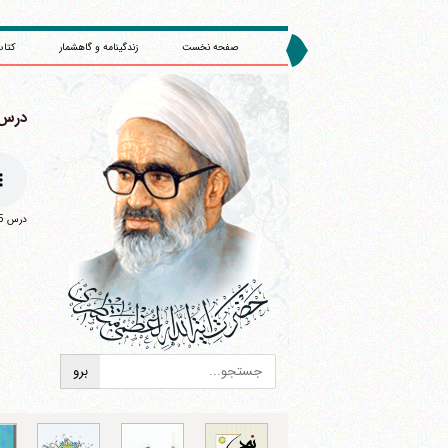
صفحه نخست
زندگینامه و گاهشمار
کتاب
درس 55 : (/1361
درس 55 : (1/3/1361) : سلسله درس های زکات
ا