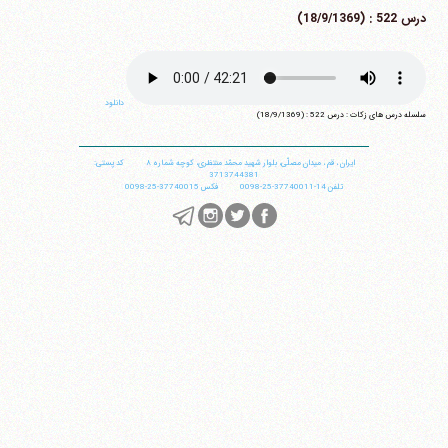
درس 522 : (18/9/1369)
دانلود
سلسله درس های زکات : درس 522 : (18/9/1369)
ایران
،
قم
،
میدان مصلّی، بلوار شهید محمّد منتظری، كوچه شماره ٨
کد پستی:
3713744381
تلفن
14-37740011-25-0098
فکس
37740015-25-0098