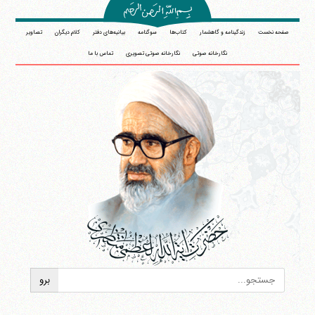
صفحه نخست
زندگینامه و گاهشمار
کتاب‌ها
سوگنامه
بیانیه‌های دفتر
کلام دیگران
تصاویر
نگارخانه صوتی
نگارخانه صوتی تصویری
تماس با ما
آیت‌الله منتظری
وب سایت رسمی آیت‌الله منتظری
ایران
،
قم
،
میدان مصلّی، بلوار شهید محمّد منتظری، كوچه
شماره ٨
کد پستی: 3713744381
تلفن 37740011-25-98+ تا 14
فکس
37740015-25-98+