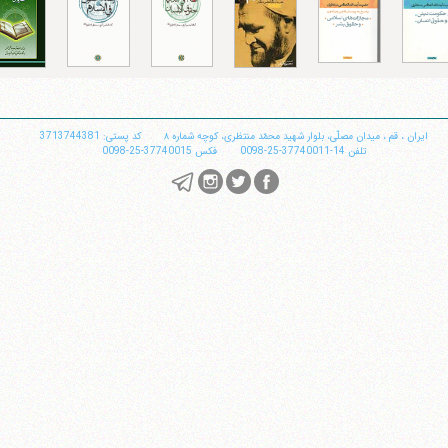
تلفن 37740011-25-98+ تا 14
فکس
37740015-25-98+
ایران
،
قم
،
میدان مصلّی، بلوار شهید محمّد منتظری، كوچه شماره ٨
کد پستی: 3713744381
تلفن
14-37740011-25-0098
فکس
37740015-25-0098