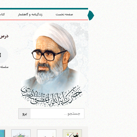
صفحه نخست
زندگینامه و گاهشمار
کتاب
درس 451 : (/1369
سلسله درس
ا