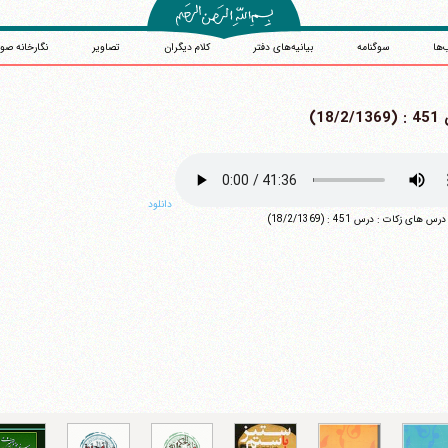
‌ها
سوگنامه
بیانیه‌های دفتر
کلام دیگران
تصاویر
نگارخانه صو
18/2)
دانلود
آیت‌الله منتظری
 های زکات : درس 451 : (18/2/1369)
وب سایت رسمی آیت‌الله منتظری
یران
،
قم
،
میدان مصلّی، بلوار شهید محمّد منتظری، كوچه شماره ٨
کد پستی: 3713744381