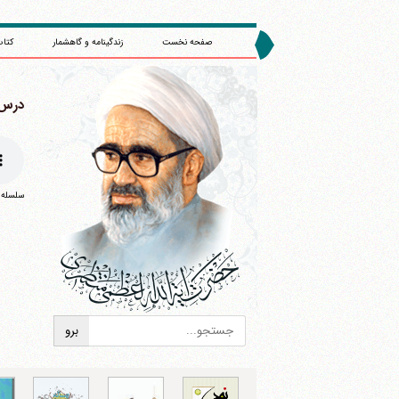
صفحه نخست
زندگینامه و گاهشمار
کتاب
درس 358 : (1368
سلسله درس
ا