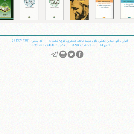
تلفن 37740011-25-98+ تا 14
فکس
37740015-25-98+
ایران
،
قم
،
میدان مصلّی، بلوار شهید محمّد منتظری، كوچه شماره ٨
کد پستی: 3713744381
تلفن
14-37740011-25-0098
فکس
37740015-25-0098