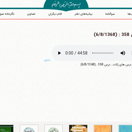
‌ها
سوگنامه
بیانیه‌های دفتر
کلام دیگران
تصاویر
نگارخانه صو
6/8/)
دانلود
آیت‌الله منتظری
 های زکات : درس 358 : (6/8/1368)
وب سایت رسمی آیت‌الله منتظری
یران
،
قم
،
میدان مصلّی، بلوار شهید محمّد منتظری، كوچه شماره ٨
کد پستی: 3713744381