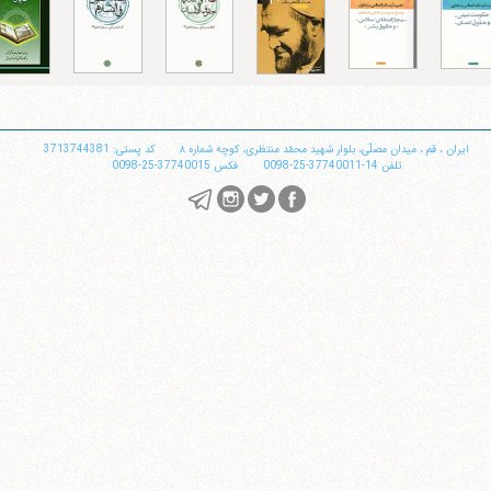
تلفن 37740011-25-98+ تا 14
فکس
37740015-25-98+
ایران
،
قم
،
میدان مصلّی، بلوار شهید محمّد منتظری، كوچه شماره ٨
کد پستی: 3713744381
تلفن
14-37740011-25-0098
فکس
37740015-25-0098