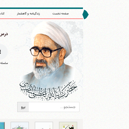
صفحه نخست
زندگینامه و گاهشمار
کتاب
درس 249 : (/1362
سلسله درس
ا