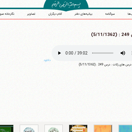
‌ها
سوگنامه
بیانیه‌های دفتر
کلام دیگران
تصاویر
نگارخانه صو
5/11)
دانلود
آیت‌الله منتظری
 های زکات : درس 249 : (5/11/1362)
وب سایت رسمی آیت‌الله منتظری
یران
،
قم
،
میدان مصلّی، بلوار شهید محمّد منتظری، كوچه شماره ٨
کد پستی: 3713744381