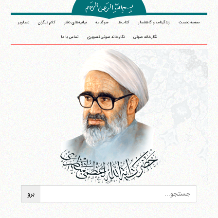
صفحه نخست
زندگینامه و گاهشمار
کتاب‌ها
سوگنامه
بیانیه‌های دفتر
کلام دیگران
تصاویر
نگارخانه صوتی
نگارخانه صوتی تصویری
تماس با ما
آیت‌الله منتظری
وب سایت رسمی آیت‌الله منتظری
ایران
،
قم
،
میدان مصلّی، بلوار شهید محمّد منتظری، كوچه
شماره ٨
کد پستی: 3713744381
تلفن 37740011-25-98+ تا 14
فکس
37740015-25-98+