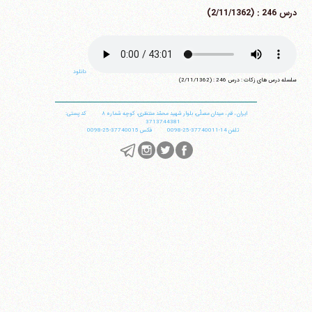
درس 246 : (2/11/1362)
دانلود
سلسله درس های زکات : درس 246 : (2/11/1362)
ایران
،
قم
،
میدان مصلّی، بلوار شهید محمّد منتظری، كوچه شماره ٨
کد پستی:
3713744381
تلفن
14-37740011-25-0098
فکس
37740015-25-0098