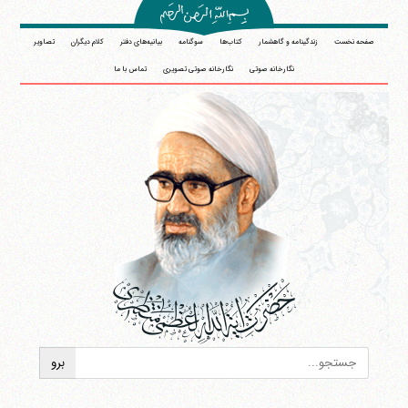
صفحه نخست
زندگینامه و گاهشمار
کتاب‌ها
سوگنامه
بیانیه‌های دفتر
کلام دیگران
تصاویر
نگارخانه صوتی
نگارخانه صوتی تصویری
تماس با ما
آیت‌الله منتظری
وب سایت رسمی آیت‌الله منتظری
ایران
،
قم
،
میدان مصلّی، بلوار شهید محمّد منتظری، كوچه
شماره ٨
کد پستی: 3713744381
تلفن 37740011-25-98+ تا 14
فکس
37740015-25-98+