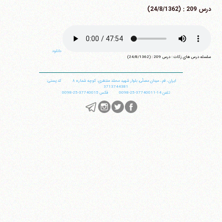
درس 209 : (24/8/1362)
دانلود
سلسله درس های زکات : درس 209 : (24/8/1362)
ایران
،
قم
،
میدان مصلّی، بلوار شهید محمّد منتظری، كوچه شماره ٨
کد پستی:
3713744381
تلفن
14-37740011-25-0098
فکس
37740015-25-0098