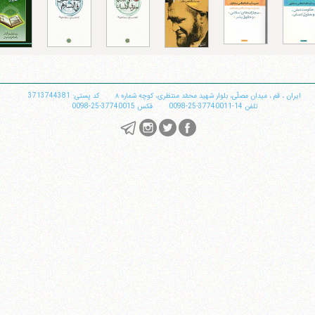
تلفن 37740011-25-98+ تا 14
فکس
37740015-25-98+
ایران
،
قم
،
میدان مصلّی، بلوار شهید محمّد منتظری، كوچه شماره ٨
کد پستی: 3713744381
تلفن
14-37740011-25-0098
فکس
37740015-25-0098