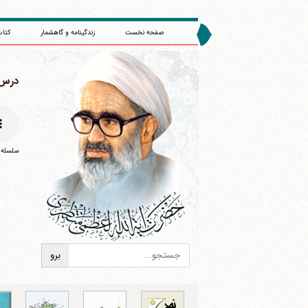
صفحه نخست
زندگینامه و گاهشمار
کتاب
درس 151 : (1362
سلسله درس
ا