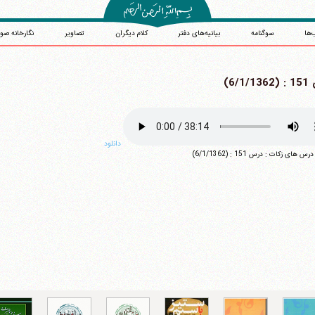
‌ها
سوگنامه
بیانیه‌های دفتر
کلام دیگران
تصاویر
نگارخانه صو
6/1/)
دانلود
آیت‌الله منتظری
 های زکات : درس 151 : (6/1/1362)
وب سایت رسمی آیت‌الله منتظری
یران
،
قم
،
میدان مصلّی، بلوار شهید محمّد منتظری، كوچه شماره ٨
کد پستی: 3713744381