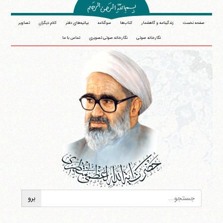
صفحه نخست
زندگینامه و گاهشمار
کتاب‌ها
سوگنامه
بیانیه‌های دفتر
کلام دیگران
تصاویر
نگارخانه صوتی
نگارخانه صوتی تصویری
تماس با ما
آیت‌الله منتظری
وب سایت رسمی آیت‌الله منتظری
ایران
،
قم
،
میدان مصلّی، بلوار شهید محمّد منتظری، كوچه
شماره ٨
کد پستی: 3713744381
تلفن 37740011-25-98+ تا 14
فکس
37740015-25-98+