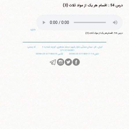
درس 54 : اقسام هر یک از مواد ثلاث (3)
دانلود
درس 54 : اقسام هر یک از مواد ثلاث (3)
ایران
،
قم
،
میدان مصلّی، بلوار شهید محمّد منتظری، كوچه شماره ٨
کد پستی:
3713744381
تلفن
14-37740011-25-0098
فکس
37740015-25-0098