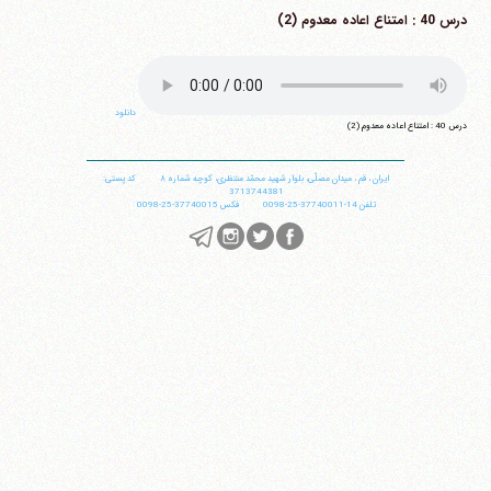
درس 40 : امتناع اعاده معدوم (2)
دانلود
درس 40 : امتناع اعاده معدوم (2)
ایران
،
قم
،
میدان مصلّی، بلوار شهید محمّد منتظری، كوچه شماره ٨
کد پستی:
3713744381
تلفن
14-37740011-25-0098
فکس
37740015-25-0098