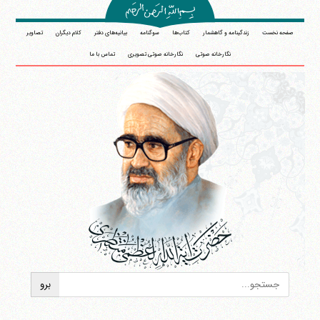
صفحه نخست
زندگینامه و گاهشمار
کتاب‌ها
سوگنامه
بیانیه‌های دفتر
کلام دیگران
تصاویر
نگارخانه صوتی
نگارخانه صوتی تصویری
تماس با ما
آیت‌الله منتظری
وب سایت رسمی آیت‌الله منتظری
ایران
،
قم
،
میدان مصلّی، بلوار شهید محمّد منتظری، كوچه
شماره ٨
کد پستی: 3713744381
تلفن 37740011-25-98+ تا 14
فکس
37740015-25-98+