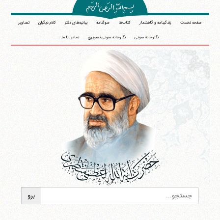
صفحه نخست
زندگینامه و گاهشمار
کتاب‌ها
سوگنامه
بیانیه‌های دفتر
کلام دیگران
تصاویر
نگارخانه صوتی
نگارخانه صوتی تصویری
تماس با ما
آیت‌الله منتظری
وب سایت رسمی آیت‌الله منتظری
ایران
،
قم
،
میدان مصلّی، بلوار شهید محمّد منتظری، كوچه
شماره ٨
کد پستی: 3713744381
تلفن 37740011-25-98+ تا 14
فکس
37740015-25-98+