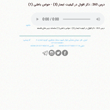
درس 263 : ذکر اقوال در کیفیت ابصار (3) - حواس باطنی (1)
دانلود
درس 263 : ذکر اقوال در کیفیت ابصار (3) - حواس باطنی (1) سلسله درس های فلسفه
ایران
،
قم
،
میدان مصلّی، بلوار شهید محمّد منتظری، كوچه شماره ٨
کد پستی:
3713744381
تلفن
14-37740011-25-0098
فکس
37740015-25-0098