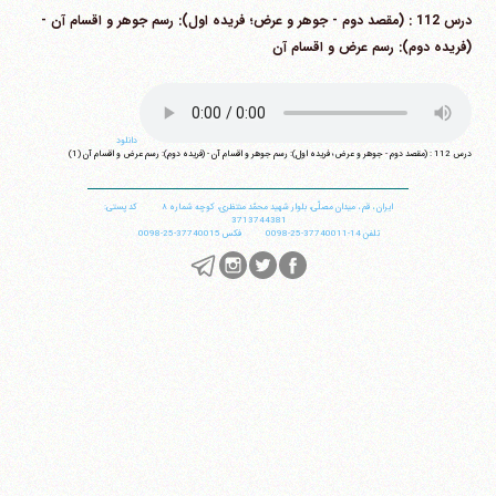
درس 112 : (مقصد دوم - جوهر و عرض؛ فریده اول): رسم جوهر و اقسام آن -
(فریده دوم): رسم عرض و اقسام آن
دانلود
درس 112 : (مقصد دوم - جوهر و عرض؛ فریده اول): رسم جوهر و اقسام آن - (فریده دوم): رسم عرض و اقسام آن (1)
ایران
،
قم
،
میدان مصلّی، بلوار شهید محمّد منتظری، كوچه شماره ٨
کد پستی:
3713744381
تلفن
14-37740011-25-0098
فکس
37740015-25-0098