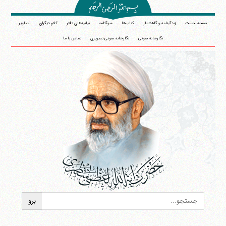
صفحه نخست
زندگینامه و گاهشمار
کتاب‌ها
سوگنامه
بیانیه‌های دفتر
کلام دیگران
تصاویر
نگارخانه صوتی
نگارخانه صوتی تصویری
تماس با ما
آیت‌الله منتظری
وب سایت رسمی آیت‌الله منتظری
ایران
،
قم
،
میدان مصلّی، بلوار شهید محمّد منتظری، كوچه
شماره ٨
کد پستی: 3713744381
تلفن 37740011-25-98+ تا 14
فکس
37740015-25-98+