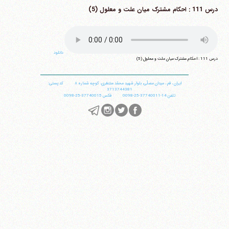
درس 111 : احکام مشترک میان علت و معلول (5)
دانلود
درس 111 : احکام مشترک میان علت و معلول (5)
ایران
،
قم
،
میدان مصلّی، بلوار شهید محمّد منتظری، كوچه شماره ٨
کد پستی:
3713744381
تلفن
14-37740011-25-0098
فکس
37740015-25-0098