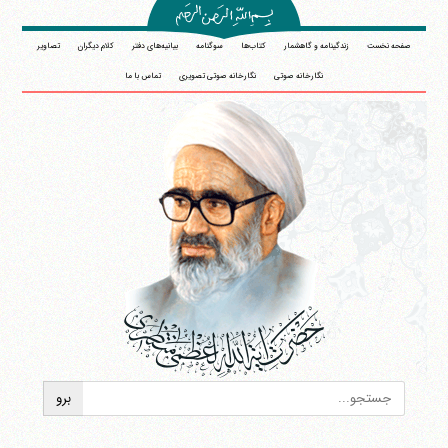
صفحه نخست
زندگینامه و گاهشمار
کتاب‌ها
سوگنامه
بیانیه‌های دفتر
کلام دیگران
تصاویر
نگارخانه صوتی
نگارخانه صوتی تصویری
تماس با ما
آیت‌الله منتظری
وب سایت رسمی آیت‌الله منتظری
ایران
،
قم
،
میدان مصلّی، بلوار شهید محمّد منتظری، كوچه
شماره ٨
کد پستی: 3713744381
تلفن 37740011-25-98+ تا 14
فکس
37740015-25-98+