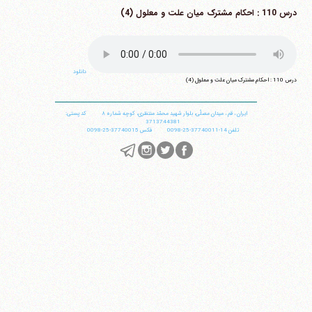
درس 110 : احکام مشترک میان علت و معلول (4)
دانلود
درس 110 : احکام مشترک میان علت و معلول (4)
ایران
،
قم
،
میدان مصلّی، بلوار شهید محمّد منتظری، كوچه شماره ٨
کد پستی:
3713744381
تلفن
14-37740011-25-0098
فکس
37740015-25-0098