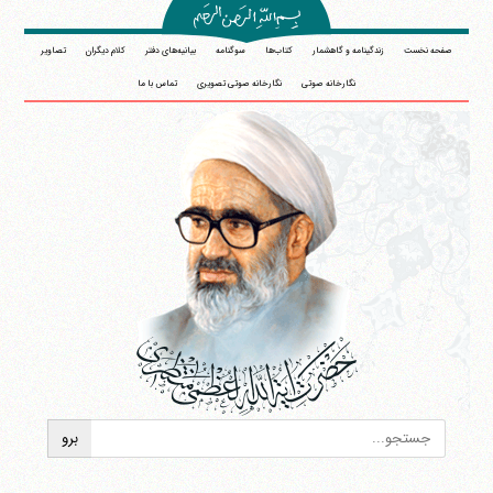
صفحه نخست
زندگینامه و گاهشمار
کتاب‌ها
سوگنامه
بیانیه‌های دفتر
کلام دیگران
تصاویر
نگارخانه صوتی
نگارخانه صوتی تصویری
تماس با ما
آیت‌الله منتظری
وب سایت رسمی آیت‌الله منتظری
ایران
،
قم
،
میدان مصلّی، بلوار شهید محمّد منتظری، كوچه
شماره ٨
کد پستی: 3713744381
تلفن 37740011-25-98+ تا 14
فکس
37740015-25-98+