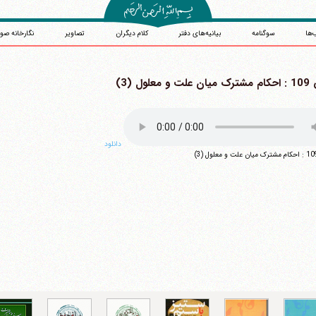
‌ها
سوگنامه
بیانیه‌های دفتر
کلام دیگران
تصاویر
نگارخانه صو
و معلول (3)
دانلود
آیت‌الله منتظری
وب سایت رسمی آیت‌الله منتظری
یران
،
قم
،
میدان مصلّی، بلوار شهید محمّد منتظری، كوچه شماره ٨
کد پستی: 3713744381