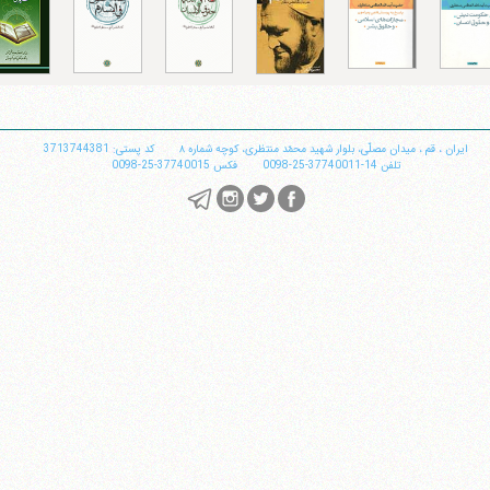
تلفن 37740011-25-98+ تا 14
فکس
37740015-25-98+
ایران
،
قم
،
میدان مصلّی، بلوار شهید محمّد منتظری، كوچه شماره ٨
کد پستی: 3713744381
تلفن
14-37740011-25-0098
فکس
37740015-25-0098