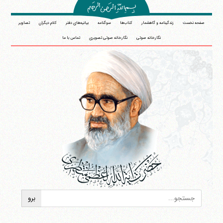
صفحه نخست
زندگینامه و گاهشمار
کتاب‌ها
سوگنامه
بیانیه‌های دفتر
کلام دیگران
تصاویر
نگارخانه صوتی
نگارخانه صوتی تصویری
تماس با ما
آیت‌الله منتظری
وب سایت رسمی آیت‌الله منتظری
ایران
،
قم
،
میدان مصلّی، بلوار شهید محمّد منتظری، كوچه
شماره ٨
کد پستی: 3713744381
تلفن 37740011-25-98+ تا 14
فکس
37740015-25-98+