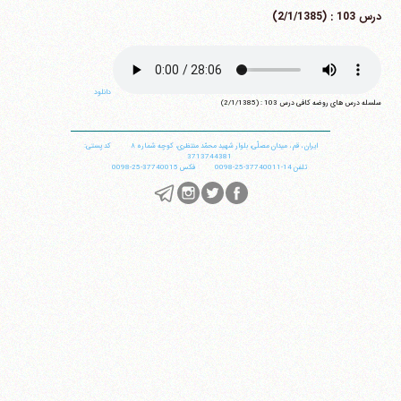
درس 103 : (2/1/1385)
دانلود
سلسله درس های روضه کافی درس 103 : (2/1/1385)
ایران
،
قم
،
میدان مصلّی، بلوار شهید محمّد منتظری، كوچه شماره ٨
کد پستی:
3713744381
تلفن
14-37740011-25-0098
فکس
37740015-25-0098