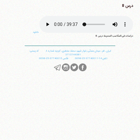
درس 8
دانلود
دراسات فی المکاسب المحرمة درس 8
ایران
،
قم
،
میدان مصلّی، بلوار شهید محمّد منتظری، كوچه شماره ٨
کد پستی:
3713744381
تلفن
14-37740011-25-0098
فکس
37740015-25-0098