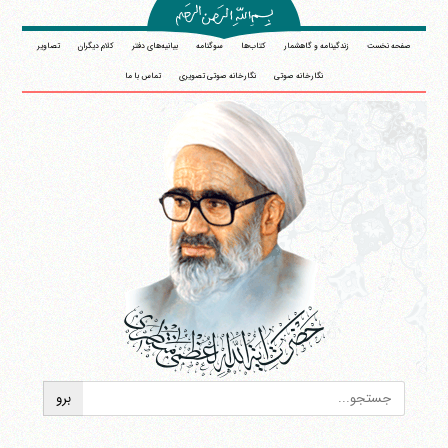
صفحه نخست
زندگینامه و گاهشمار
کتاب‌ها
سوگنامه
بیانیه‌های دفتر
کلام دیگران
تصاویر
نگارخانه صوتی
نگارخانه صوتی تصویری
تماس با ما
آیت‌الله منتظری
وب سایت رسمی آیت‌الله منتظری
ایران
،
قم
،
میدان مصلّی، بلوار شهید محمّد منتظری، كوچه
شماره ٨
کد پستی: 3713744381
تلفن 37740011-25-98+ تا 14
فکس
37740015-25-98+