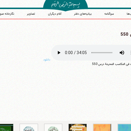
‌ها
سوگنامه
بیانیه‌های دفتر
کلام دیگران
تصاویر
نگارخانه صو
5
دانلود
آیت‌الله منتظری
فی المکاسب المحرمة درس 550
وب سایت رسمی آیت‌الله منتظری
یران
،
قم
،
میدان مصلّی، بلوار شهید محمّد منتظری، كوچه شماره ٨
کد پستی: 3713744381