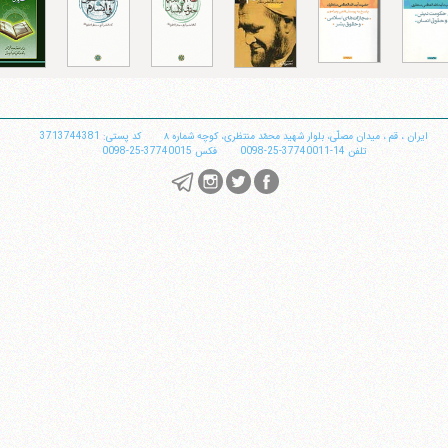
تلفن 37740011-25-98+ تا 14
فکس
37740015-25-98+
ایران
،
قم
،
میدان مصلّی، بلوار شهید محمّد منتظری، كوچه شماره ٨
کد پستی: 3713744381
تلفن
14-37740011-25-0098
فکس
37740015-25-0098