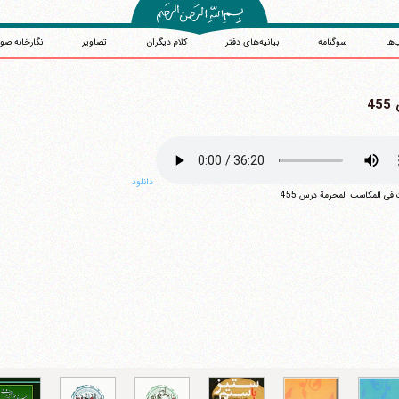
‌ها
سوگنامه
بیانیه‌های دفتر
کلام دیگران
تصاویر
نگارخانه صو
4
دانلود
آیت‌الله منتظری
فی المکاسب المحرمة درس 455
وب سایت رسمی آیت‌الله منتظری
یران
،
قم
،
میدان مصلّی، بلوار شهید محمّد منتظری، كوچه شماره ٨
کد پستی: 3713744381