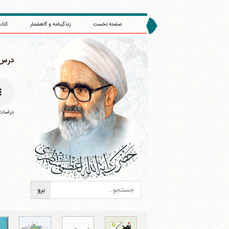
صفحه نخست
زندگینامه و گاهشمار
کتاب
درس 55
دراسات 
ا