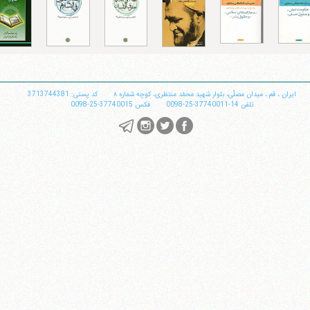
تلفن 37740011-25-98+ تا 14
فکس
37740015-25-98+
ایران
،
قم
،
میدان مصلّی، بلوار شهید محمّد منتظری، كوچه شماره ٨
کد پستی: 3713744381
تلفن
14-37740011-25-0098
فکس
37740015-25-0098