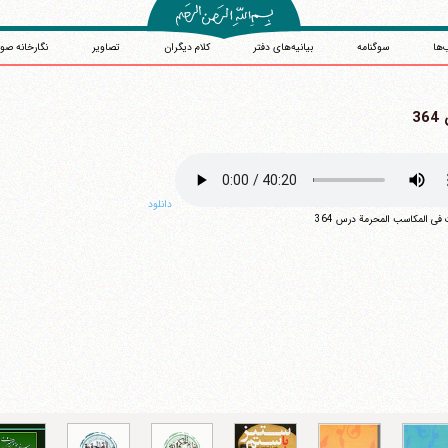
‌ها
سوگنامه
بیانیه‌های دفتر
کلام دیگران
تصاویر
نگارخانه صو
3
دانلود
آیت‌الله منتظری
فی المکاسب المحرمة درس 364
وب سایت رسمی آیت‌الله منتظری
یران
،
قم
،
میدان مصلّی، بلوار شهید محمّد منتظری، كوچه شماره ٨
کد پستی: 3713744381