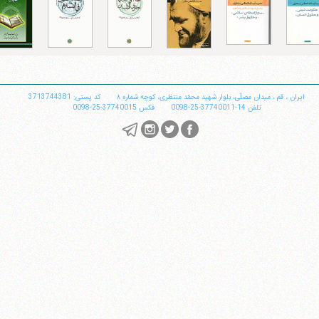
تلفن 37740011-25-98+ تا 14
فکس
37740015-25-98+
ایران
،
قم
،
میدان مصلّی، بلوار شهید محمّد منتظری، كوچه شماره ٨
کد پستی: 3713744381
تلفن
14-37740011-25-0098
فکس
37740015-25-0098