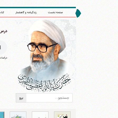
صفحه نخست
زندگینامه و گاهشمار
کتاب
درس 64
دراسات 
ا