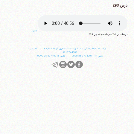
درس 293
دانلود
دراسات فی المکاسب المحرمة درس 293
ایران
،
قم
،
میدان مصلّی، بلوار شهید محمّد منتظری، كوچه شماره ٨
کد پستی:
3713744381
تلفن
14-37740011-25-0098
فکس
37740015-25-0098