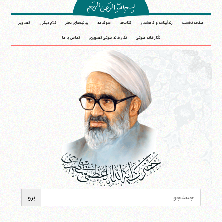
صفحه نخست
زندگینامه و گاهشمار
کتاب‌ها
سوگنامه
بیانیه‌های دفتر
کلام دیگران
تصاویر
نگارخانه صوتی
نگارخانه صوتی تصویری
تماس با ما
آیت‌الله منتظری
وب سایت رسمی آیت‌الله منتظری
ایران
،
قم
،
میدان مصلّی، بلوار شهید محمّد منتظری، كوچه
شماره ٨
کد پستی: 3713744381
تلفن 37740011-25-98+ تا 14
فکس
37740015-25-98+