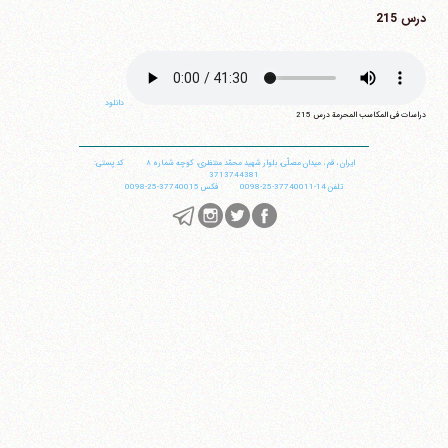
درس 215
دانلود
دراسات فی المکاسب المحرمة درس 215
ایران
،
قم
،
میدان مصلّی، بلوار شهید محمّد منتظری، كوچه شماره ٨
کد پستی:
3713744381
تلفن
14-37740011-25-0098
فکس
37740015-25-0098