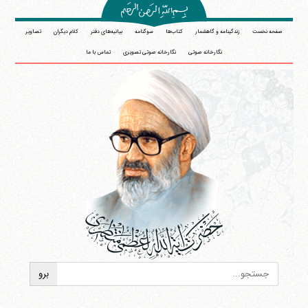
صفحه نخست
زندگینامه و گاهشمار
کتاب‌ها
سوگنامه
بیانیه‌های دفتر
کلام دیگران
تصاویر
نگارخانه صوتی
نگارخانه صوتی تصویری
تماس با ما
آیت‌الله منتظری
وب سایت رسمی آیت‌الله منتظری
ایران
،
قم
،
میدان مصلّی، بلوار شهید محمّد منتظری، كوچه
شماره ٨
کد پستی: 3713744381
تلفن 37740011-25-98+ تا 14
فکس
37740015-25-98+