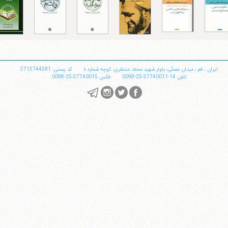
تلفن 37740011-25-98+ تا 14
فکس
37740015-25-98+
ایران
،
قم
،
میدان مصلّی، بلوار شهید محمّد منتظری، كوچه شماره ٨
کد پستی: 3713744381
تلفن
14-37740011-25-0098
فکس
37740015-25-0098