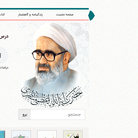
صفحه نخست
زندگینامه و گاهشمار
کتاب
درس 86
دراسات 
ا