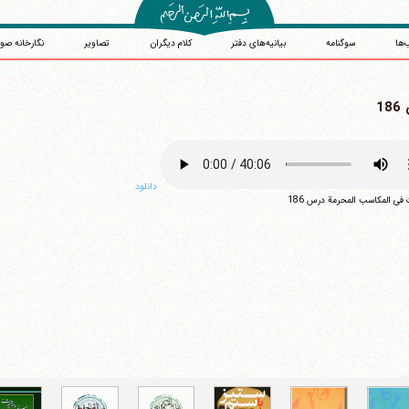
‌ها
سوگنامه
بیانیه‌های دفتر
کلام دیگران
تصاویر
نگارخانه صو
1
دانلود
آیت‌الله منتظری
فی المکاسب المحرمة درس 186
وب سایت رسمی آیت‌الله منتظری
یران
،
قم
،
میدان مصلّی، بلوار شهید محمّد منتظری، كوچه شماره ٨
کد پستی: 3713744381