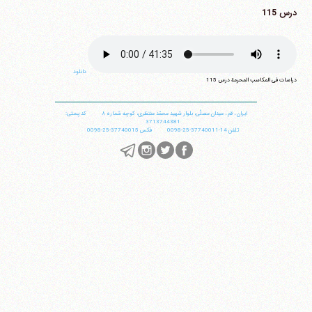
درس 115
دانلود
دراسات فی المکاسب المحرمة درس 115
ایران
،
قم
،
میدان مصلّی، بلوار شهید محمّد منتظری، كوچه شماره ٨
کد پستی:
3713744381
تلفن
14-37740011-25-0098
فکس
37740015-25-0098