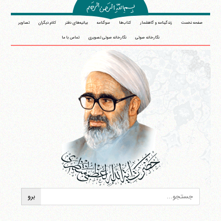
صفحه نخست
زندگینامه و گاهشمار
کتاب‌ها
سوگنامه
بیانیه‌های دفتر
کلام دیگران
تصاویر
نگارخانه صوتی
نگارخانه صوتی تصویری
تماس با ما
آیت‌الله منتظری
وب سایت رسمی آیت‌الله منتظری
ایران
،
قم
،
میدان مصلّی، بلوار شهید محمّد منتظری، كوچه
شماره ٨
کد پستی: 3713744381
تلفن 37740011-25-98+ تا 14
فکس
37740015-25-98+