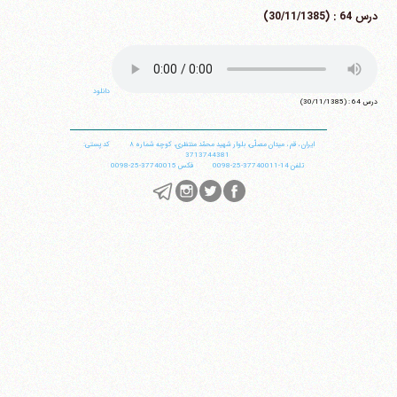
درس 64 : (30/11/1385)
دانلود
درس 64 : (30/11/1385)
ایران
،
قم
،
میدان مصلّی، بلوار شهید محمّد منتظری، كوچه شماره ٨
کد پستی:
3713744381
تلفن
14-37740011-25-0098
فکس
37740015-25-0098