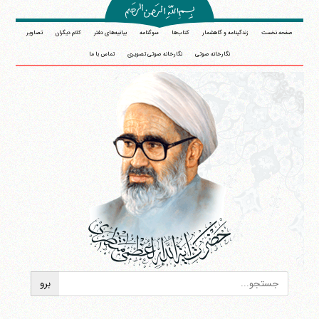
صفحه نخست
زندگینامه و گاهشمار
کتاب‌ها
سوگنامه
بیانیه‌های دفتر
کلام دیگران
تصاویر
نگارخانه صوتی
نگارخانه صوتی تصویری
تماس با ما
آیت‌الله منتظری
وب سایت رسمی آیت‌الله منتظری
ایران
،
قم
،
میدان مصلّی، بلوار شهید محمّد منتظری، كوچه
شماره ٨
کد پستی: 3713744381
تلفن 37740011-25-98+ تا 14
فکس
37740015-25-98+