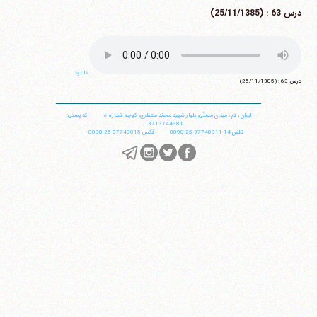
درس 63 : (25/11/1385)
دانلود
درس 63 : (25/11/1385)
ایران
،
قم
،
میدان مصلّی، بلوار شهید محمّد منتظری، كوچه شماره ٨
کد پستی:
3713744381
تلفن
14-37740011-25-0098
فکس
37740015-25-0098