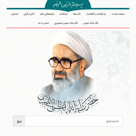
صفحه نخست
زندگینامه و گاهشمار
کتاب‌ها
سوگنامه
بیانیه‌های دفتر
کلام دیگران
تصاویر
نگارخانه صوتی
نگارخانه صوتی تصویری
تماس با ما
آیت‌الله منتظری
وب سایت رسمی آیت‌الله منتظری
ایران
،
قم
،
میدان مصلّی، بلوار شهید محمّد منتظری، كوچه
شماره ٨
کد پستی: 3713744381
تلفن 37740011-25-98+ تا 14
فکس
37740015-25-98+