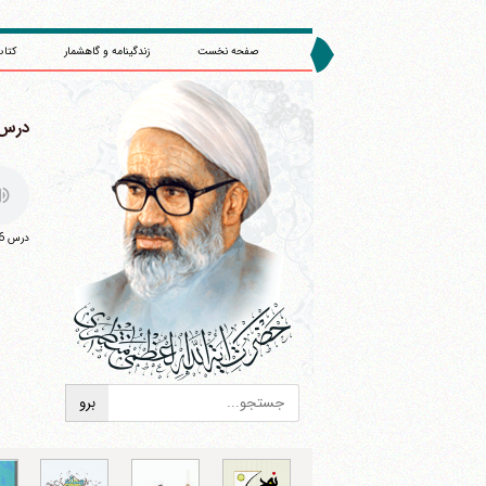
صفحه نخست
زندگینامه و گاهشمار
کتاب
درس 36 : (/1385
درس 36 : (7/9/1385)
ا