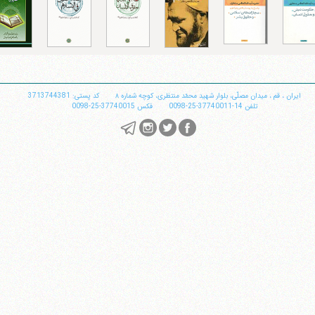
تلفن 37740011-25-98+ تا 14
فکس
37740015-25-98+
ایران
،
قم
،
میدان مصلّی، بلوار شهید محمّد منتظری، كوچه شماره ٨
کد پستی: 3713744381
تلفن
14-37740011-25-0098
فکس
37740015-25-0098