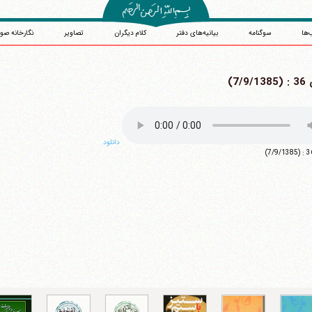
‌ها
سوگنامه
بیانیه‌های دفتر
کلام دیگران
تصاویر
نگارخانه صو
7/9)
دانلود
آیت‌الله منتظری
وب سایت رسمی آیت‌الله منتظری
یران
،
قم
،
میدان مصلّی، بلوار شهید محمّد منتظری، كوچه شماره ٨
کد پستی: 3713744381