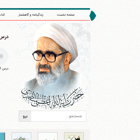
صفحه نخست
زندگینامه و گاهشمار
کتاب
درس 293 : (1388
درس 293 : (4/6/1388) : سلسله درس های اخلاق
ا