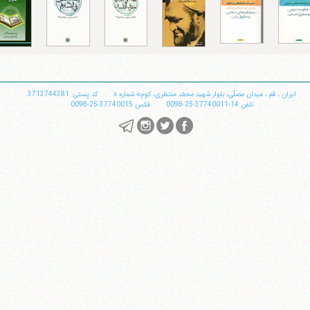
تلفن 37740011-25-98+ تا 14
فکس
37740015-25-98+
ایران
،
قم
،
میدان مصلّی، بلوار شهید محمّد منتظری، كوچه شماره ٨
کد پستی: 3713744381
تلفن
14-37740011-25-0098
فکس
37740015-25-0098