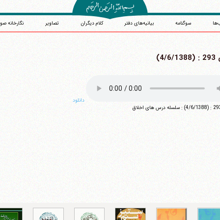
‌ها
سوگنامه
بیانیه‌های دفتر
کلام دیگران
تصاویر
نگارخانه صو
4/6/)
دانلود
آیت‌الله منتظری
وب سایت رسمی آیت‌الله منتظری
یران
،
قم
،
میدان مصلّی، بلوار شهید محمّد منتظری، كوچه شماره ٨
کد پستی: 3713744381