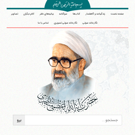
صفحه نخست
زندگینامه و گاهشمار
کتاب‌ها
سوگنامه
بیانیه‌های دفتر
کلام دیگران
تصاویر
نگارخانه صوتی
نگارخانه صوتی تصویری
تماس با ما
آیت‌الله منتظری
وب سایت رسمی آیت‌الله منتظری
ایران
،
قم
،
میدان مصلّی، بلوار شهید محمّد منتظری، كوچه
شماره ٨
کد پستی: 3713744381
تلفن 37740011-25-98+ تا 14
فکس
37740015-25-98+