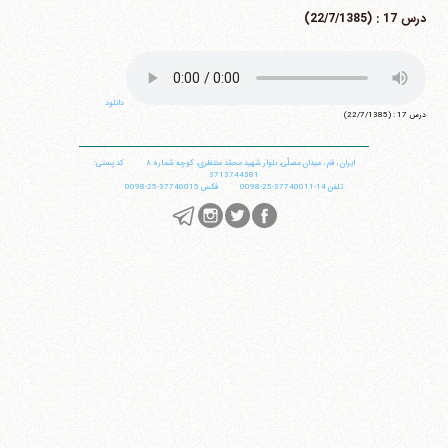
درس 17 : (22/7/1385)
دانلود
درس 17 : (22/7/1385)
ایران
،
قم
،
میدان مصلّی، بلوار شهید محمّد منتظری، كوچه شماره ٨
کد پستی:
3713744381
تلفن
14-37740011-25-0098
فکس
37740015-25-0098