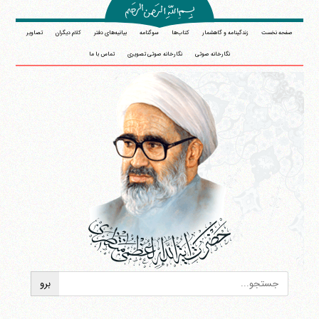
صفحه نخست
زندگینامه و گاهشمار
کتاب‌ها
سوگنامه
بیانیه‌های دفتر
کلام دیگران
تصاویر
نگارخانه صوتی
نگارخانه صوتی تصویری
تماس با ما
آیت‌الله منتظری
وب سایت رسمی آیت‌الله منتظری
ایران
،
قم
،
میدان مصلّی، بلوار شهید محمّد منتظری، كوچه
شماره ٨
کد پستی: 3713744381
تلفن 37740011-25-98+ تا 14
فکس
37740015-25-98+