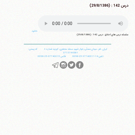
درس 142 : (29/8/1386)
دانلود
سلسله درس های اخلاق : درس 142 : (29/8/1386)
ایران
،
قم
،
میدان مصلّی، بلوار شهید محمّد منتظری، كوچه شماره ٨
کد پستی:
3713744381
تلفن
14-37740011-25-0098
فکس
37740015-25-0098