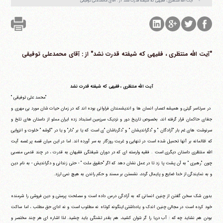
"‏آیت الله منتظری ، فقیهی که شیفته قدرت نشد" از : آقای محمدعلی توفیقی
"‏آیت الله منتظری ، فقیهی که شیفته قدرت نشد" از : آقای محمدعلی توفیقی
آیت الله منتظری ، فقیهی که شیفته قدرت نشد
"محمد علی توفیقی "
در سرتاسر گیتی و همیشه اعصار، انسان ها و اندیشمندان فراوانی بوده اند که در زمان حیات شان مورد بی مهری و
جفای حاکمان قرار گرفته اند، بخصوص تاریخ دور و نزدیک سرزمین استبداد زده ایران مملو از داستان های تلخ و
سرنوشت های غم بار "آزادگان " و "دگراندیشان " و "دگرباشان "ی است که یا بر "دار" و یا در "گوشه " خلوت و انزوایی
که ظالمانه بر آنها تحمیل شده است در تنهایی و غربت روزگار به سر آورده اند. اما در این میان قصه پر غصه آیت
الله منتظری داستان دیگری است . فقیه وارسته ای که در دوران شیفتگی فقیهان به قدرت ، در چند قدمی منصبی
چون "رهبری " به آن پشت پا زد تا در عمل نشان دهد که اگر "حقوق ملت " - حتی زندانی و دگراندیش - به نام دین
و به نمایندگی از خدا ضایع و پایمال گردد، نشستن بر مسند و حکم راندن به هیچ نمی ارزد.
بدون شک سخن گفتن از چنین انسانی که به آزادگی درس داده است و مصلحت پرستی و دین فروشی را شرمنده
آیت‌الله منتظری
وب سایت رسمی آیت‌الله منتظری
خود کرده است در مجالی چنین اندک و یادداشتی اینگونه کوتاه نه مطلوب است و نه ادای حق مطلب ، اما ساکت
ایران
،
قم
،
میدان مصلّی، بلوار شهید محمّد منتظری، كوچه
شماره ٨
کد پستی: 3713744381
بودن هم نشاید چه که : آب دریا را گر نتوان کشید، هم بقدر تشنگی باید چشید. لذا اشاره ای هر چند مختصر و