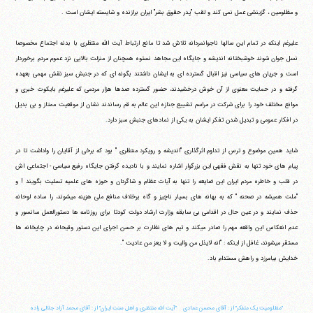
و مظلومین ، گزینشی عمل نمی کند و لقب "پدر حقوق بشر" ایران برازنده و شایسته ایشان است .
علیرغم اینکه در تمام این سالها ناجوانمردانه تلاش شد تا مانع ارتباط آیت الله منتظری با بدنه اجتماع مخصوصا
نسل جوان شوند خوشبختانه اندیشه و جایگاه این مجاهد نستوه همچنان از منزلت بالایی نزد عموم مردم برخوردار
است و جریان های سیاسی نیز اقبال گسترده ای به ایشان داشتند بگونه ای که در جنبش سبز نقش مهمی بعهده
گرفته و در حمایت معنوی از آن خوش درخشیدند، حضور گسترده صدها هزار مردمی که علیرغم بایکوت خبری و
موانع مختلف خود را برای شرکت در مراسم تشییع جنازه این عالم به قم رساندند نشان از موقعیت ممتاز و بی بدیل
در افکار عمومی و تبدیل شدن تفکر ایشان به یکی از نمادهای جنبش سبز دارد.
شاید همین موضوع و ترس از تداوم اثرگذاری "اندیشه و رویکرد منتظری " بود که برخی از آقایان را واداشت تا در
پیام های خود تنها به نقش فقهی این بزرگوار اشاره نمایند و با نادیده گرفتن جایگاه رفیع سیاسی - اجتماعی اش
در قلب و خاطره مردم ایران این ضایعه را تنها به آیات عظام و شاگردان و حوزه های علمیه تسلیت بگویند ! و
"ملت همیشه در صحنه " که به بهانه های بسیار ناچیز و گاه برخلاف منافع ملی هزینه می‎شوند، را ساده لوحانه
حذف نمایند و در عین حال در اقدامی بی سابقه وزارت ارشاد دولت کودتا برای روزنامه ها دستورالعمل سانسور و
عدم انعکاس این واقعه مهم را صادر می‎کند و تیم های نظارت بر حسن اجرای این دستور وقیحانه در چاپخانه ها
مستقر می‎شوند، غافل از اینکه : "انه لایذل من والیت و لا یعز من عادیت ".
خدایش بیامرزد و راهش مستدام باد.
‏"مظلومیت یک متفکر" از : آقای محسن عمادی
"‏آیت الله منتظری و اهل سنت ایران" از : آقای محمد آزاد جلالی زاده