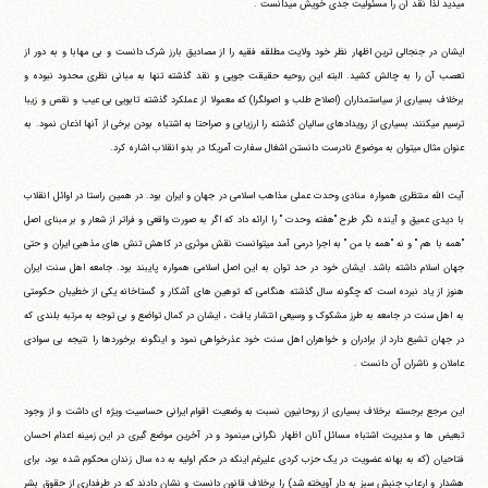
می‎دید لذا نقد آن را مسئولیت جدی خویش می‎دانست .
ایشان در جنجالی ترین اظهار نظر خود ولایت مطلقه فقیه را از مصادیق بارز شرک دانست و بی مهابا و به دور از
تعصب آن را به چالش کشید. البته این روحیه حقیقت جویی و نقد گذشته تنها به مبانی نظری محدود نبوده و
برخلاف بسیاری از سیاستمداران (اصلاح طلب و اصولگرا) که معمولا از عملکرد گذشته تابویی بی عیب و نقص و زیبا
ترسیم می‎کنند، بسیاری از رویدادهای سالیان گذشته را ارزیابی و صراحتا به اشتباه بودن برخی از آنها اذعان نمود. به
عنوان مثال می‎توان به موضوع نادرست دانستن اشغال سفارت آمریکا در بدو انقلاب اشاره کرد.
آیت الله منتظری همواره منادی وحدت عملی مذاهب اسلامی در جهان و ایران بود. در همین راستا در اوائل انقلاب
با دیدی عمیق و آینده نگر طرح "هفته وحدت " را ارائه داد که اگر به صورت واقعی و فراتر از شعار و بر مبنای اصل
"همه با هم " و نه "همه با من " به اجرا درمی آمد می‎توانست نقش موثری در کاهش تنش های مذهبی ایران و حتی
جهان اسلام داشته باشد. ایشان خود در حد توان به این اصل اسلامی همواره پایبند بود. جامعه اهل سنت ایران
هنوز از یاد نبرده است که چگونه سال گذشته هنگامی که توهین های آشکار و گستاخانه یکی از خطیبان حکومتی
به اهل سنت در جامعه به طرز مشکوک و وسیعی انتشار یافت ، ایشان در کمال تواضع و بی توجه به مرتبه بلندی که
در جهان تشیع دارد از برادران و خواهران اهل سنت خود عذرخواهی نمود و اینگونه برخوردها را نتیجه بی سوادی
عاملان و ناشران آن دانست .
این مرجع برجسته برخلاف بسیاری از روحانیون نسبت به وضعیت اقوام ایرانی حساسیت ویژه ای داشت و از وجود
تبعیض ها و مدیریت اشتباه مسائل آنان اظهار نگرانی می‎نمود و در آخرین موضع گیری در این زمینه اعدام احسان
فتاحیان (که به بهانه عضویت در یک حزب کردی علیرغم اینکه در حکم اولیه به ده سال زندان محکوم شده بود، برای
هشدار و ارعاب جنبش سبز به دار آویخته شد) را برخلاف قانون دانست و نشان دادند که در طرفداری از حقوق بشر