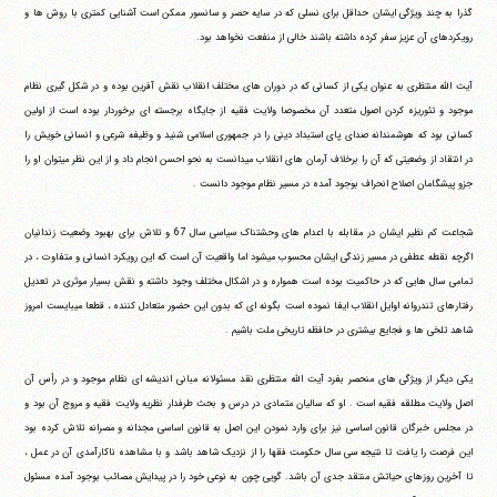
گذرا به چند ویژگی ایشان حداقل برای نسلی که در سایه حصر و سانسور ممکن است آشنایی کمتری با روش ها و
رویکردهای آن عزیز سفر کرده داشته باشند خالی از منفعت نخواهد بود.
آیت الله منتظری به عنوان یکی از کسانی که در دوران های مختلف انقلاب نقش آفرین بوده و در شکل گیری نظام
تلفن 37740011-25-98+ تا 14
موجود و تئوریزه کردن اصول متعدد آن مخصوصا ولایت فقیه از جایگاه برجسته ای برخوردار بوده است از اولین
فکس
37740015-25-98+
کسانی بود که هوشمندانه صدای پای استبداد دینی را در جمهوری اسلامی شنید و وظیفه شرعی و انسانی خویش را
در انتقاد از وضعیتی که آن را برخلاف آرمان های انقلاب می‎دانست به نحو احسن انجام داد و از این نظر می‎توان او را
جزو پیشگامان اصلاح انحراف بوجود آمده در مسیر نظام موجود دانست .
شجاعت کم نظیر ایشان در مقابله با اعدام های وحشتناک سیاسی سال 67 و تلاش برای بهبود وضعیت زندانیان
اگرچه نقطه عطفی در مسیر زندگی ایشان محسوب می‎شود اما واقعیت آن است که این رویکرد انسانی و متفاوت ، در
تمامی سال هایی که در حاکمیت بوده است همواره و در اشکال مختلف وجود داشته و نقش بسیار موثری در تعدیل
رفتارهای تندروانه اوایل انقلاب ایفا نموده است بگونه ای که بدون این حضور متعادل کننده ، قطعا می‎بایست امروز
شاهد تلخی ها و فجایع بیشتری در حافظه تاریخی ملت باشیم .
یکی دیگر از ویژگی های منحصر بفرد آیت الله منتظری نقد مسئولانه مبانی اندیشه ای نظام موجود و در رأس آن
اصل ولایت مطلقه فقیه است . او که سالیان متمادی در درس و بحث طرفدار نظریه ولایت فقیه و مروج آن بود و
در مجلس خبرگان قانون اساسی نیز برای وارد نمودن این اصل به قانون اساسی مجدانه و مصرانه تلاش کرده بود
این فرصت را یافت تا نتیجه سی سال حکومت فقها را از نزدیک شاهد باشد و با مشاهده ناکارآمدی آن در عمل ،
تا آخرین روزهای حیاتش منتقد جدی آن باشد. گویی چون به نوعی خود را در پیدایش مصائب بوجود آمده مسئول