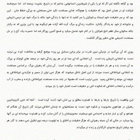
بود و گزافه نگفته ایم اگر که او را یکی از شریفترین انسانهایی بدانیم که در تاریخ بشریت زیسته اند. اما سرچشمه
شرافت او در همان اصل بود که حقیقت را هیچگاه فدای مصلحت نکرد حتی مصلحتی به بزرگی حفظ جان . این
بود که بر سر حقیقت خود ایستاد و شوکران را سر کشید تا نه تنها با زندگی خود بلکه با مرگ خود نیز درسی تاریخی
و جاودانه از خود به یادگار بگذارد. حکایت زندگی و مرگ آیت الله آزاده هم اینگونه بود با این برتری که نه یکبار
بلکه سالهای سال طعم تلخ شوکران را در کام خود تحمل می‎کرد و شمع آجین روزگار شد اما حسرت یک آخ را بر دل
مصلحت اندیشی های حقیر روزگار گذاشت .
روزی که آن بزرگمرد در نزدیکی سریر قدرت در برابر برخی مسایل بی پرده موضع گرفته و مخالفت کرده بی تردید
دست به انتخابی تاریخی زده است . آن انتخابی که ای بسا او در هر روز زندگی خود در عرصه های کوچک و بزرگ
به آن دست زده و هر بار حقیقت را در برابر مصلحت برگزیده است . آن زمان که رهبران بزرگ بر اساس مصلحت
به انتخابی غیراخلاقی دست می‎زنند از این اصل غافل می‎شوند که هرگز نمی توان از مسیر و فرآیندی غیراخلاقی به
نتیجه ای موجه و اخلاقی رسید. بدین ترتیب است که معمولا در بلند مدت مصلحت غیراخلاقی بازنده و مخرب از آب
درآمده و انتخاب اخلاقی که شالوده اش بر حقیقت است اعتبار خود را باز می‎یابد.
این واقعیت را تاریخ بارها و بارها با قضاوت مطلق و بی امان خود ثابت کرده است . آنجا که حتی کاریزماترین
رهبران در هیاهوی محبوبیت و شکوه خود دست به مصلحتهای نه چندان اخلاقی می‎زنند گذر تاریخ آن هنگام که
هیاهو و گرد و غبار جذبه و احساس فرو می‎نشیند محبوبیتشان را از آنان سلب کرده و قضاوت بیرحمانه ای بر آنها
روا می‎دارد در حالی که آن دسته رهبرانی که هرگز حقیقت و اخلاق را به اولویت درجه دوم تقلیل نمی دهند با گذر هر
چه بیشتر تاریخ محبوبتر، اثرگذارتر و زنده تر می‎گردند.