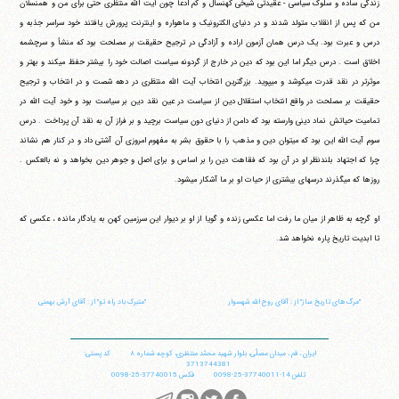
زندگی ساده و سلوک سیاسی - عقیدتی شیخی کهنسال و کم ادعا چون آیت الله منتظری حتی برای من و همنسلان
من که پس از انقلاب متولد شدند و در دنیای الکترونیک و ماهواره و اینترنت پرورش یافتند خود سراسر جذبه و
درس و عبرت بود. یک درس همان آزمون اراده و آزادگی در ترجیح حقیقت بر مصلحت بود که منشأ و سرچشمه
اخلاق است . درس دیگر اما این بود که دین در خارج از گردونه سیاست اصالت خود را بیشتر حفظ می‎کند و بهتر و
موثرتر در نقد قدرت می‎کوشد و می‎پوید. بزرگترین انتخاب آیت الله منتظری در دهه شصت و در انتخاب و ترجیح
حقیقت بر مصلحت در واقع انتخاب استقلال دین از سیاست در عین نقد دین بر سیاست بود و خود آیت الله در
تمامیت حیاتش نماد دینی وارسته بود که دامن از دنیای دون سیاست برچید و بر فراز آن به نقد آن پرداخت . درس
سوم آیت الله این بود که می‎توان دین و مذهب را با حقوق بشر به مفهوم امروزی آن آشتی داد و در کنار هم نشاند
چرا که اجتهاد بلندنظر او در آن بود که فقاهت دین را بر اساس و برای اصل و جوهر دین بخواهد و نه بالعکس .
روزها که می‎گذرند درسهای بیشتری از حیات او بر ما آشکار می‎شود.
او گرچه به ظاهر از میان ما رفت اما عکسی زنده و گویا از او بر دیوار این سرزمین کهن به یادگار مانده ، عکسی که
تا ابدیت تاریخ پاره نخواهد شد.
"‏مرگ های تاریخ ساز" از : آقای روح الله شهسوار
"‏متبرک باد راه تو" از : آقای آرش بهمنی‏
ایران
،
قم
،
میدان مصلّی، بلوار شهید محمّد منتظری، كوچه شماره ٨
کد پستی:
3713744381
تلفن
14-37740011-25-0098
فکس
37740015-25-0098