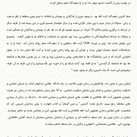
در نهایت پس از گذشت حدود چهار ماه او را به تبعیدگاه سقز منتقل کردند.
سقز آخرین تبعیدگاه آیت الله بود. با وجود دوری از شاگردان و دوستان و اختلاف با مردم بومی منطقه از نظر مذهب
و زبان ، ساواک از دیدار مردم با وی دچار نگرانی شده و از مرکز خواستار تصمیم گیری در این زمینه شد; از طرف دیگر
در ارتباط با برگزاری مراسم سالگرد 15 خرداد در مدرسه فیضیه قم که ده ها نفر از دوستان و شاگردان او دستگیر شده
و ساواک به ارتباط دستگیرشدگان با منتظری پی برده بود، تصمیم به بازداشت و انتقال او به تهران گرفت . مجموع
این عوامل باعث شد رژیم در تیرماه 1354 آیت الله منتظری را از تبعیدگاه سقز روانه زندان کند. ابتدا او را به
بازداشتگاه کمیته مشترک تهران بردند و فردای آن روز روانه زندان اوین کردند و آیت الله شش ماه را در سلول
انفرادی گذراند که در این بازداشتگاه ها با فشارهای روحی و جسمی روبه رو شد. در زیر همین فشارها و شکنجه
ها بود که شکنجه گر "ازغندی " به او گفته بود: "علت اینکه تو را از حوزه دور نگه می‎داریم و از این طرف به آن طرف
می‎فرستیم این است که یک خمینی دیگر به وجود نیاید."
ایشان پس از شش ماه بلاتکلیفی در زندان اوین بالاخره در یک دادگاه نظامی به اتهام کمک به جنبش اسلامی و
خانواده زندانیان سیاسی و اقدام برای تشکیل حکومت اسلامی ، به 10 سال زندان محکوم شد; اما در زندان نیز همراه
رهبرانی همچون آیت الله طالقانی به فعالیت های جنبش اسلامی و سیاسی ادامه داد. با اینکه در زندان از بیماری
های مختلف رنج می‎برد، خارج بحث "خمس " و متن "اسفار" و کتاب طهارت را برای زندانیان تدریس کرد که
شخصیت های اسلامی زندانی همچون آیت الله طالقانی و آیت الله مهدوی کنی در مجالس بحث او حاضر می‎شدند.
ایشان در زندان اوین نیز نماز جمعه را اقامه کرد و بسیاری از زندانیان سیاسی مسلمان از جمله آقایان طالقانی ،
مهدوی کنی ، هاشمی رفسنجانی ، لاهوتی و دیگران در نماز جمعه حاضر می‎شدند.