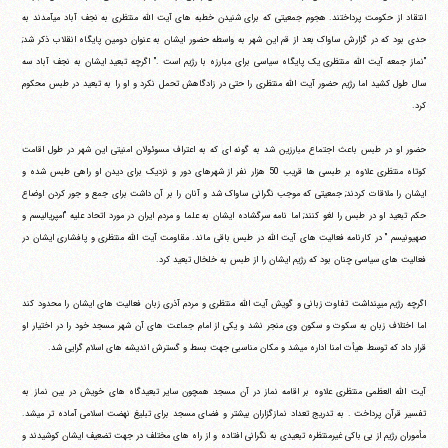
انتقاد از حکومت پرداختند. هجوم جمعیتی که برای شنیدن خطبه های آیت الله منتظری به نجف آباد می‎آمدند به
حدی بود که در گزارش ساواک بعد از قم این شهر به واسطه حضور ایشان به عنوان دومین پایگاه انقلاب ذکر شد;
"نماز جمعه آیت الله منتظری یک پایگاه سیاسی برای مبارزه با رژیم است ." اگرچه تبعید ایشان به نجف آباد سه
سال طول کشید اما رژیم حضور آیت الله منتظری را حتی در زادگاهش تحمل نکرد و او را به تبعید در طبس محکوم
کرد.
حضور او در طبس باعث اجتماع مبارزین شد به گونه ای که به اعتراف مسوئولان امنیتی این شهر در طول اقامت
کوتاه منتظری علاوه بر طبسی ها قریب 50 هزار نفر از شهرهای دور و نزدیک برای دیدن او راهی طبس شده و
ایشان را ملاقات کردند; جمعیتی که موجب نگرانی ساواک شد و آنان را بر آن داشت برای جمع و جور کردن اوضاع
حکم تبعید او در طبس را لغو کنند; اما نامه سرگشاده ایشان به علما و مردم ایران در مورد اتحاد علیه "امپریالیسم و
صهیونیسم " در کارنامه فعالیت های آیت الله در طبس باقی ماند. مقاومت آیت الله منتظری و پافشاری ایشان در
فعالیت های سیاسی چنان بود که رژیم ایشان را از طبس به خلخال تبعید کرد.
اگرچه رژیم می‎پنداشت تفاوت زبانی و گویش آیت الله منتظری و مردم آذری زبان فعالیت های ایشان را محدود کند
اما اختلاف زبان به سکوت و سکون وی منجر نشد و یکی از امام جماعت های آن شهر مسجد خود را در اختیار او
قرار داد که توسط هیأت امنا اداره می‎شد و مکان مناسبی جهت بسط و گسترش اندیشه های اسلام گرایی شد.
آیت الله العظمی منتظری علاوه بر اقامه نماز در آن مسجد همچون سایر تبعیدگاه های خویش در بین نماز به
تفسیر قرآن پرداخت . به تدریج تعداد نمازگزاران بیشتر و فضای مسجد برای تبلیغ نهضت اسلامی آماده تر می‎شد.
مأموران رژیم از بی باکی غیرمنتظره تبعیدی به نگرانی افتاده و از راه های مختلف در جهت تضعیف ایشان کوشیدند و