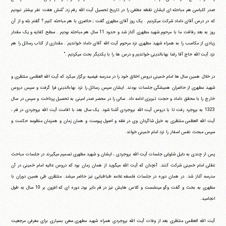
صدر کلباسی هم مباحثه ای ایشان نقطه عطفی را در تاریخ تحصیل آیت الله رقم زد; "شش هفت نفر بیشتر نبودیم
که در درس آقای داماد شرکت می‎کردیم . یک روز آقای مطهری گفت ; حاضری با هم مباحثه کنیم ؟ گفتم بله و از آن
روز به بعد رفاقت ما با مرحوم شهید مطهری آغاز شد و حدود 11 سال هم مباحثه بودیم . سطح کفایه و یک مقدار
آیت‌الله منتظری
وب سایت رسمی آیت‌الله منتظری
زیادی از مکاسب را به همراه شهید مطهری نزد مرحوم آیت الله آقای داماد خواندیم . مقداری از کتاب رسائل را هم
ایران
،
قم
،
میدان مصلّی، بلوار شهید محمّد منتظری، كوچه
نزد آیت الله حاج آقا رضا بهاءالدینی خواندیم و درس ها را با یکدیگر بحث می‎کردیم ."
شماره ٨
کد پستی: 3713744381
در خلال همین سال ها امام خمینی دروس اخلاق خود را در مدرسه فیضیه برگزار می‎کرد که آیت الله العظمی منتظری و
شهید مطهری از حاضران همیشگی جلسات بودند. ایشان سپس رسائل را نزد بهاءالدینی فرا گرفت و سپس دروس
خارج را با محقق داماد و حجت تبریزی ادامه داد. سالی را در محضر صدر امینی به تحصیل پرداخت و سپس در سال
تلفن 37740011-25-98+ تا 14
1323 به بروجرد رفت تا با دروس آیت الله بروجردی آشنا شود. یک سال بعد با اقامت آیت الله بروجردی در قم ،
فکس
37740015-25-98+
آیت الله العظمی منتظری به خیل شاگردان وی در فقه و اصول پیوست و همان زمان و همزمان منظومه حکمت و
سپس مبحث نفس اسفار را نزد امام خمینی خواند.
پس از چندی به دلیل شلوغی جلسات آیت الله بروجردی ، ایشان و شهید مطهری تصمیم می‎گیرند در جلسات مباحث
عقلی امام خمینی شرکت کنند. آنچنان که آیت الله می‎گوید از همان زمان بود که دروس عالیه امام خمینی در آن
مدرسه آغاز شد. در همان دوره در جلسات فلسفه علامه طباطبایی نیز حاضر می‎شد. منتظری طی همین دوران با
مطهری به بحث و گفت وگو می‎نشست و کلاس هایش نیز در قم دایر بود; دوره ای که افزون بر 10 سال به طول
انجامید.
آیت الله العظمی منتظری بعد از وفات آیت الله بروجردی همراه شهید مطهری سعی بسیاری برای معرفی مرجعیت