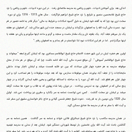
اندکی بعد برای آموختن ادبیات ، علوم و ریاضی به مدرسه ملاصادق رفت . در این دوره ادبیات ، علوم و ریاضی را نزد
حاج شیخ غلامحسین منصور و شرایع را نزد حاج شیخ ابراهیم فراگرفت . سال های 1315 - 1316 برای او دوره
سخت تری بود چرا که به گفته خود ایشان به دلیل "کمبود امکانات و شرایط بد مالی " دیگر قادر به ادامه حضور در قم
نبود. عسرت مالی آیت الله را به اصفهان بازگرداند و ایشان در مسجد جده این شهر ساکن شد. "در اصفهان دو هفته
یک بار می‎رفتم نجف آباد. یک بقچه نان و یک مقدار ماست و سنجد و گردو و مانند اینها می‎آوردم و یکی دو هفته با
اینها می‎گذراندم . اما در قم این امکانات نبود لذا نتوانستم در قم بمانم و به اصفهان رفتم ."
اولین هم حجره ایش در این شهر حجت الاسلام حاج شیخ ابوالقاسم مسافری بود که ایشان "شرح لمعه " می‎خواند و
حاج شیخ ابوالقاسم "سیوطی ". آن موقع عسرت مالی آیت الله ادامه داشت چرا که آن موقع در هر ماه از محل
موقوفه مدرسه به هر حجره چهار قران می‎دادند که بین دو طلبه قسمت می‎شد و ایشان ناچار بودند مابقی
مایحتاجات را از نجف آباد بیاورند; همان موقوفات مدارس بود که بعد دولت موقوفات را هم تصاحب کرد و این
چهار قران هم قطع شد. آیت الله آن دوره را به مباحثه با اسدالله نوراللهی و یحیی فقیه ایمانی گذراند و در چهار
پنج سالی که در اصفهان بود به تدریس پرداخت . در دوران رضا شاه پهلوی که به طلاب و حوزه ها سخت گرفته
می‎شد بر ایشان نیز سخت گذشت . کسی نمی توانست عمامه به سر بگذارد و مقرری نیز پرداخت نمی شد. اوایل
سال 1320 برای دومین بار به قم رفت . دعوت شیخ جعفر شمس گیلانی و حاج باقر خوانساری مشوق این سفر شد
و آیت الله با سفر به قم در مدرسه ملا صادق مسکن گزید.
در همان مدرسه مکاسب را نزد حاج شیخ عبدالرزاق قائنی خواند و عمامه به سر گذاشت . همین عمامه به سر
گذاشتن باعث شد آیت الله برای نخستین بار توسط شهربانی دستگیر شود. ایشان بعد از مدتی به مدرسه فیضیه
رفت و با حاج صدر کلباسی هم مباحثه شد. کفایه را با آیت الله داماد آغاز کرده و با او هم درس شد. اما سفر حاج