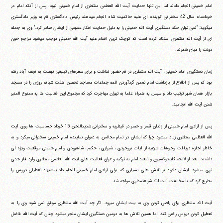
امام خمینی انجام دادند اما این تنها حمایت آیت الله العظمی منتظری از امام خمینی نبود. پس از آنکه امام در
خردادماه سال 42 سخنرانی کوبنده ای علیه حاکمیت شاه انجام می‎دهند رئیس دادگستری قم به وزیر دادگستری
می‎گوید; "نمی توان حکم دستگیری آیت الله خمینی را به دلیل حمایت افکار عمومی از ایشان صادر کرد." وی به جمله
ای از آیت الله منتظری استناد کرده است که کوچک ترین اقدام علیه آیت الله خمینی موجب می‎شود مراجع خون
دولت را مباح شمرند.
زمان دستگیری امام خمینی ، آیت الله منتظری در قم حضور نداشت و برای سفرهای تبلیغی نهضت به نجف آباد رفته
بود که پس از اطلاع از بازداشت امام ضمن گردآوردن ائمه جماعات مساجد تحصن هفت شبانه روزی را در مسجد
بازار همان شهر ترتیب داد و سپس به همراه علما به تهران مهاجرت کرد که مجموع این فعالیت ها به ممنوع المنبر
شدن آیت الله انجامید.
پس از آزادی امام خمینی از زندان قصر و حصر در قیطریه و سخنرانی شدیداللحن 15 خرداد حساسیت ها روی آیت
الله العظمی منتظری زیاد می‎شود چرا که ایشان در تمام مجالس به عنوان نماینده امام خمینی سخنرانی می‎کرد و به
خاطر اجازه دریافت وجوهات شرعیه از آیات بروجردی ، شیرازی ، حکیم ، شاهرودی و امام خمینی موقعیت ویژه ای
داشتند. بعد از لایحه کاپیتولاسیون و تبعید امام به ترکیه و عراق فعالیت های آیت الله العظمی منتظری وارد فاز جدی
تری می‎شود. ایشان علاوه بر تلاش های بسیاری که برای آزادی امام خمینی انجام داد پیشنهاد تعطیلی دروس را
مطرح کرد که با مخالفت آیت الله شریعتمداری مواجه شد.
آیت الله منتظری برای راضی کردن وی به بیت ایشان می‎رود. اگر چه آیت الله منتظری موفق نمی شود وی را به
تعطیل کردن دروس راضی کند، اما همین تلاش ها به دومین دستگیری ایشان منجر می‎شود چنان که آیت الله فاضل