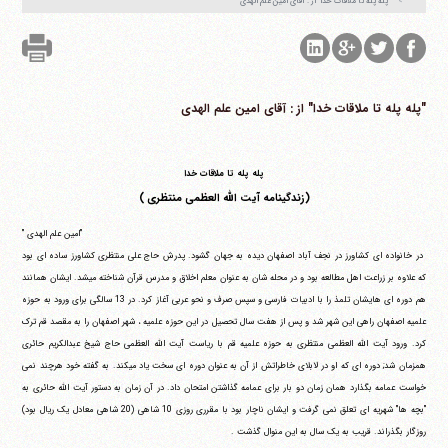
"‏پله پله تا ملاقات خدا‏" از : آقای امین علم الهدی‏‏
"‏پله پله تا ملاقات خدا‏" از : آقای امین علم الهدی‏‏
پله پله تا ملاقات خدا
(زندگینامه آیت الله العظمی منتظری )
"امین علم الهدی "
در خانواده ای کشاورز در نجف آباد اصفهان دیده به جهان گشود. پدرش حاج علی منتظری کشاورز ساده ای بود
که علاوه بر زراعت اهل مطالعه بود و در محله شان به عنوان معلم اخلاق و مدرس قرآن شناخته می‎شد. ایشان همانند
هم دوره ای هایشان تلمذ را با ادبیات فارسی و سپس صرف و نحو عربی آغاز کرد. در 13 سالگی برای ورود به حوزه
علمیه اصفهان راهی این شهر شد و پس از هفت سال تحصیل در این حوزه علمیه ، شهر اصفهان را به مقصد قم ترک
کرد. ورود آیت الله العظمی منتظری به حوزه علمیه قم با ریاست آیت الله العظمی حاج شیخ عبدالکریم حائری
همزمان شد; دوره ای که او در لابلای خاطراتش از آن به عنوان دوره ای سخت یاد می‎کند. به گفته خود هرچند نمی
خواست عمامه بگذارد همان زمان دو بار برای عمامه گذاشتن امتحان داد. در آن زمان به دستور آیت الله حائری به
"بچه ها" شهریه ای تعلق نمی گرفت و ایشان ناچار بود با مقرری روزی 10 شاهی (20 شاهی معادل یک ریال بود)
روزگار بگذراند. قریب به یک سال به این منوال گذشت .