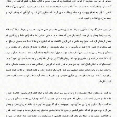
لنکرانی در این باره می‎گوید; "از کوچه آقای شریعتمداری که بیرون آمدیم به آقای منتظری گفتم که شما برای زندان
آماده شو. ایشان گفتند به چه مناسبت ؟ گفتم که من نتیجه جلسه امشب را این طور می‎بینم ." پیش بینی آیت الله
فاضل لنکرانی به تحقق پیوست و سلسله بازداشت های آیت الله منتظری آغاز شد به گونه ای که ایشان بارها و
بارها به زندان افتاده یا تبعید شدند.
عید نوروز سال 45 بود که مأموران ساواک به دنبال پخش اعلامیه در حرم حضرت معصومه بی درنگ سراغ آیت الله
رفته و مجددا ایشان را بازداشت کردند; بازداشتی که هفت ماه به طول انجامید اما با اعتراض علما و روحانیون قم
ایشان از زندان آزاد شد. هنوز چند ماهی از این آزادی نگذشته بود که ایشان برای ملاقات با امام خمینی در عراق به
طور مخفیانه از کشور خارج شد اما مأموران از این سفر مطلع شده و هنگام بازگشت از عراق او را در منطقه مرزی
دستگیر و روانه زندان کردند; زندانی که این بار پنج ماه طول کشید. اگرچه ایشان آزاد شدند اما ساواک دیگر به روی
آیت الله حساس شده و از همین رو بود که در زمان تاجگذاری در سال 46 ایشان را به مسجد سلیمان تبعید کردند.
اگرچه ساواک به ایشان ابلاغ کرده بود حق سفر به قم را ندارد اما او پس از گذراندن سه ماه در مسجد سلیمان به قم
مراجعت کرد و با وجود تدابیر شدید امنیتی و ممانعت های ساواک عده زیادی از علما، استادان و طلاب حوزه علمیه
با او دیدار کردند. این بار ساواک تدبیر دیگری اندیشید و ایشان را به نجف آباد منتقل کرد و تحت مراقبت های
شدید قرار داد.
اما آیت الله منتظری بیکار ننشست و با پایه گذاری نماز جمعه نجف آباد و ایراد خطبه از این تریبون فعالیت خود را
ادامه داد و همین باعث شد در حالی که هنوز چند ماه از تبعید او نگذشته بود ایشان مجددا دستگیر و پس از
محاکمه به یک سال و نیم زندان محکوم شود. اردیبهشت سال 49 دوران محکومیت آیت الله به پایان رسید و ایشان
پس از آزادی راهی قم شد اما حضور ایشان در میان طلاب قم چندان به مذاق رژیم خوش نیامد و دوباره آیت الله را
به زادگاهش تبعید کردند. ایشان در نجف آباد فعالیت هایشان را پی گرفتند و در خطبه های نماز جمعه این شهر به